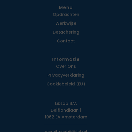
Menu
Opdrachten
Werkwijze
Detachering
Contact
Informatie
Over Ons
Privacy­verklaring
Cookiebeleid (EU)
LibLab B.V.
Delflandlaan 1
1062 EA Amsterdam
recruitment@liblab.nl