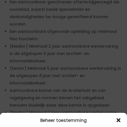
Een aantoonbaar geschreven offerte bijgevoegd als
voorblad, waarin beide specialisten en
deskundigheden ter inzage geverifieerd kunnen
worden.
Een aantoonbare afgeronde opleiding op minimaal
hbo bachelor.
(Medior) Minimaal 2 jaar aantoonbare werkervaring
in de afgelopen 5 jaar met archief- en
informatiebeheer.
(Senior) Minimaal 5 jaar aantoonbare werkervaring in
de afgelopen 8 jaar met archief- en
informatiebeheer.
Aantoonbare kennis van de Archiefwet en van
regelgeving en normen binnen het vakgebied,
benoem duidelijk waar deze kennis is opgedaan.
(Medior) Minimaal 1 jaar aantoonbare werkervaring
binnen een overheidsorganisatie.
Beheer toestemming