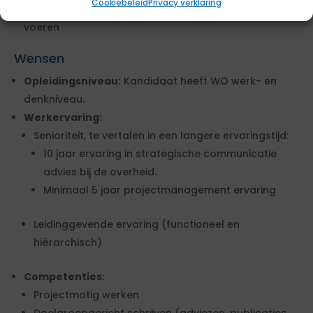
Cookiebeleid
Privacy verklaring
middag in de gelegenheid om een digitaal gesprek te
voeren
Wensen
Opleidingsniveau:
Kandidaat heeft WO werk- en
denkniveau.
Werkervaring:
Senioriteit, te vertalen in een langere ervaringstijd:
10 jaar ervaring in strategische communicatie
advies bij de overheid.
Minimaal 5 jaar projectmanagement ervaring
Leidinggevende ervaring (functioneel en
hiërarchisch)
Competenties:
Projectmatig werken