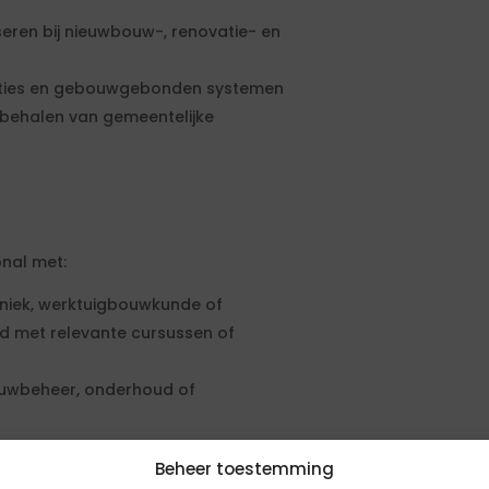
eren bij nieuwbouw-, renovatie- en
allaties en gebouwgebonden systemen
t behalen van gemeentelijke
onal met:
hniek, werktuigbouwkunde of
ld met relevante cursussen of
bouwbeheer, onderhoud of
en, ISSO en het Bouwbesluit
Beheer toestemming
ment en prestatiegericht