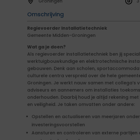
Groningen
3
Omschrijving
Regievoerder Installatietechniek
Gemeente Midden-Groningen
Wat ga je doen?
Als regievoerder installatietechniek ben jij specia
werktuigbouwkundige en elektrotechnische instal
gebouwen. Denk aan scholen, sportaccommodati
culturele centra verspreid over de hele gemeent
Groningen. Je werkt nauw samen met collega’s 
adviseurs en aannemers om installaties toekoms
onderhouden. Daarbij houd je altijd rekening met
en veiligheid. Je taken omvatten onder andere:
Opstellen en actualiseren van meerjaren ond
investeringsvoorstellen
Aansturen en controleren van externe partijen o