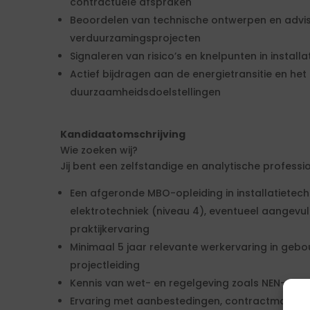
contractuele afspraken
Beoordelen van technische ontwerpen en advis
verduurzamingsprojecten
Signaleren van risico’s en knelpunten in inst
Actief bijdragen aan de energietransitie en he
duurzaamheidsdoelstellingen
Kandidaatomschrijving
Wie zoeken wij?
Jij bent een zelfstandige en analytische professi
Een afgeronde MBO-opleiding in installatietec
elektrotechniek (niveau 4), eventueel aangevu
praktijkervaring
Minimaal 5 jaar relevante werkervaring in ge
projectleiding
Kennis van wet- en regelgeving zoals NEN-norm
Ervaring met aanbestedingen, contractmanage