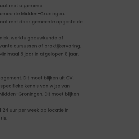
 gaat met algemene
gemeente Midden-Groningen.
 gaat met door gemeente opgestelde
hniek, werktuigbouwkunde of
vante cursussen of praktijkervaring.
 Minimaal 5 jaar in afgelopen 8 jaar.
agement. Dit moet blijken uit CV.
pecifieke kennis van wijze van
idden-Groningen. Dit moet blijken
 24 uur per week op locatie in
ie.