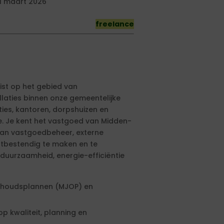
1 maart 2026
freelance
list op het gebied van
laties binnen onze gemeentelijke
es, kantoren, dorpshuizen en
e. Je kent het vastgoed van Midden-
van vastgoedbeheer, externe
tbestendig te maken en te
 duurzaamheid, energie-efficiëntie
erhoudsplannen (MJOP) en
p kwaliteit, planning en