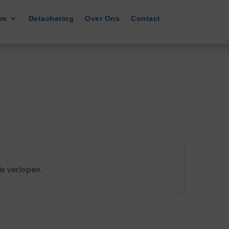
en
Detachering
Over Ons
Contact
s verlopen.