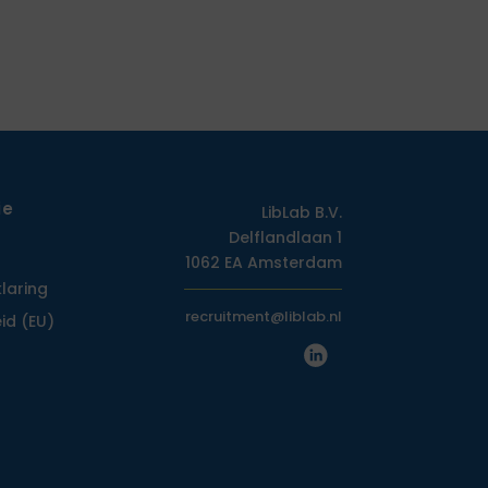
ie
LibLab B.V.
Delflandlaan 1
1062 EA Amsterdam
klaring
recruitment@liblab.nl
id (EU)