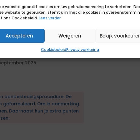
ze website gebruikt cookies om uw gebruikerservaring te verbeteren. Do
roactieve houding
ze website te gebruiken, stemt u in met alle cookies in overeenstemmi
t ons Cookiebeleid.
Lees verder
ed in Midden-Groningen
ngen tussen scholen en de
Accepteren
Weigeren
Bekijk voorkeure
Cookiebeleid
Privacy verklaring
 september 2025.
en aanbestedingsprocedure. De
en geformuleerd. Om in aanmerking
sen. Daarnaast kun je extra punten
sen.