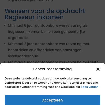
Wensen voor de opdracht
Regisseur inkomen
Minimaal 5 jaar aantoonbare werkervaring als
Regisseur Inkomen binnen een gemeentelijke
organisatie.
Minimaal 2 jaar aantoonbare werkervaring met
beoordelen en afhandelen van aanvragen
levensonderhoud.
Minimaal 5 jaar aantoonbare werkervaring met Suite.
Aantoonbare werkervaring met adviseren van
Beheer toestemming
netwerkpartners in complexe situaties (benoem een
Deze website gebruikt cookies om uw gebruikerservaring te
duidelijk voorbeeld in cv).
verbeteren. Door onze website te gebruiken, stemt u in met alle
cookies in overeenstemming met ons Cookiebeleid.
Lees verder
Geïnteresseerd in deze opdracht?
Zo gaan wij te werk
Accepteren