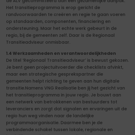
de ALV gecommitteerd aan een gezamenlijke aanpak.
Het transitieprogramma is erop gericht de
randvoorwaarden te creëren en regie te gaan voeren
op standaarden, componenten, financiering en
ondersteuning. Maar het echte werk gebeurt in de
regio, bij de gemeenten zelf. Daar is de Regionaal
Transitieadviseur onmisbaar.
1.4 Werkzaamheden en verantwoordelijkheden
De titel ‘Regionaal Transitieadviseur’ is bewust gekozen.
Je bent geen projectuitvoerder die checklists afvinkt,
maar een strategische gesprekspartner die
gemeenten helpt richting te geven aan hun digitale
transitie.Namens VNG Realisatie ben jij het gezicht van
het transitieprogramma in jouw regio. Je bouwt aan
een netwerk van betrokkenen van bestuurders tot
leveranciers en zorgt dat signalen en ervaringen uit de
regio hun weg vinden naar de landelijke
programmaorganisatie. Daarmee ben je de
verbindende schakel tussen lokale, regionale en