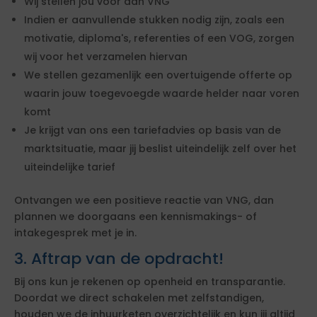
Wij stellen jou voor aan VNG
Indien er aanvullende stukken nodig zijn, zoals een
motivatie, diploma's, referenties of een VOG, zorgen
wij voor het verzamelen hiervan
We stellen gezamenlijk een overtuigende offerte op
waarin jouw toegevoegde waarde helder naar voren
komt
Je krijgt van ons een tariefadvies op basis van de
marktsituatie, maar jij beslist uiteindelijk zelf over het
uiteindelijke tarief
Ontvangen we een positieve reactie van VNG, dan
plannen we doorgaans een kennismakings- of
intakegesprek met je in.
3. Aftrap van de opdracht!
Bij ons kun je rekenen op openheid en transparantie.
Doordat we direct schakelen met zelfstandigen,
houden we de inhuurketen overzichtelijk en kun jij altijd