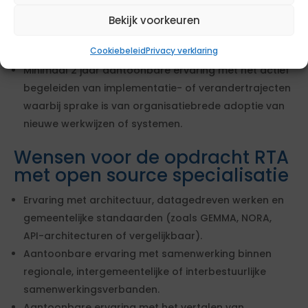
digitaliserings-, informatievoorzienings- of IT-
Bekijk voorkeuren
transformatievraagstukken binnen de publieke
Cookiebeleid
Privacy verklaring
sector.
Minimaal 2 jaar aantoonbare ervaring met het actief
begeleiden van implementatie- of verandertrajecten
waarbij sprake is van organisatiebrede adoptie van
nieuwe werkwijzen of systemen.
Wensen voor de opdracht RTA
met open source specialisatie
Ervaring met architectuur, datagedreven werken en
gemeentelijke standaarden (zoals GEMMA, NORA,
API-architecturen of vergelijkbaar).
Aantoonbare ervaring met samenwerking binnen
regionale, intergemeentelijke of interbestuurlijke
samenwerkingsverbanden.
Aantoonbare ervaring met het vertalen van