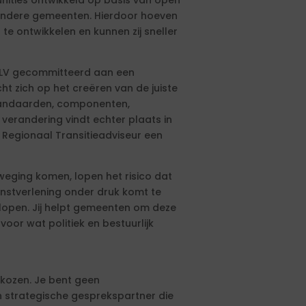
ties ontwikkeld op basis van open
andere gemeenten. Hierdoor hoeven
te ontwikkelen en kunnen zij sneller
 ALV gecommitteerd aan een
t zich op het creëren van de juiste
tandaarden, componenten,
 verandering vindt echter plaats in
e Regionaal Transitieadviseur een
eweging komen, lopen het risico dat
nstverlening onder druk komt te
plopen. Jij helpt gemeenten om deze
voor wat politiek en bestuurlijk
gekozen. Je bent geen
en strategische gesprekspartner die