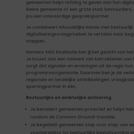
gemeenten helpt richting te geven aan hun digita
kleine gemeente of een grote stad: bestuurders, d
jou een volwaardige gesprekspartner.
Je combineert inhoudelijke kennis met bestuurli
digitaliseringsvraagstukken te vertalen naar begr
stappen.
Namens VNG Realisatie ben jij het gezicht van he
Je bouwt aan een netwerk van betrokkenen van b
zorgt dat signalen en ervaringen uit de regio hun
programmaorganisatie. Daarmee ben je de verbi
regionale en landelijke ontwikkelingen: vraagbaa
sparringpartner in één.
Bestuurlijke en ambtelijke activering
Je benadert gemeenten proactief en helpt he
rondom de Common Ground-transitie.
Je begeleidt gemeenten stap voor stap: van e
voorbereiding tot bestuurlijke besluitvorming 