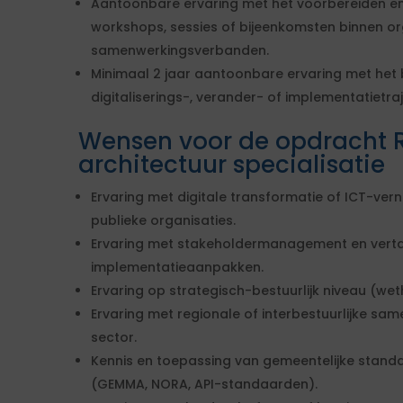
Aantoonbare ervaring met het voorbereiden en
workshops, sessies of bijeenkomsten binnen or
samenwerkingsverbanden.
Minimaal 2 jaar aantoonbare ervaring met het
digitaliserings-, verander- of implementatietra
Wensen voor de opdracht R
architectuur specialisatie
Ervaring met digitale transformatie of ICT-ver
publieke organisaties.
Ervaring met stakeholdermanagement en verta
implementatieaanpakken.
Ervaring op strategisch-bestuurlijk niveau (weth
Ervaring met regionale of interbestuurlijke sa
sector.
Kennis en toepassing van gemeentelijke stand
(GEMMA, NORA, API-standaarden).