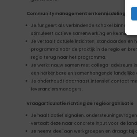
Communitymanagement en kennisdeling
Je fungeert als verbindende schakel binnen re
stimuleert actieve samenwerking en kennisdel
Je vertaalt actuele inzichten, standaarden en h
programma naar de praktijk in de regio en bren
regio terug naar het programma.
Je werkt nauw samen met collega-adviseurs in 
een herkenbare en samenhangende landelijke
Je onderhoudt daarnaast intensief contact m
leveranciersmanagers.
Vraagarticulatie richting de regieorganisatie
Je haalt actief signalen, ondersteuningsvrage
vertaalt deze naar concrete input voor de lan
Je neemt deel aan werkgroepen en draagt bij 