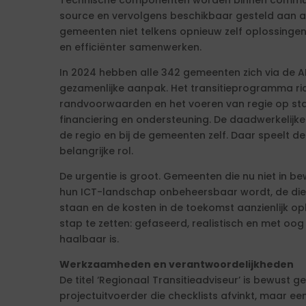
Technische componenten worden binnen communi
source en vervolgens beschikbaar gesteld aan 
gemeenten niet telkens opnieuw zelf oplossingen 
en efficiënter samenwerken.
In 2024 hebben alle 342 gemeenten zich via de
gezamenlijke aanpak. Het transitieprogramma rich
randvoorwaarden en het voeren van regie op s
financiering en ondersteuning. De daadwerkelijke
de regio en bij de gemeenten zelf. Daar speelt d
belangrijke rol.
De urgentie is groot. Gemeenten die nu niet in b
hun ICT-landschap onbeheersbaar wordt, de die
staan en de kosten in de toekomst aanzienlijk o
stap te zetten: gefaseerd, realistisch en met oog 
haalbaar is.
Werkzaamheden en verantwoordelijkheden
De titel ‘Regionaal Transitieadviseur’ is bewust 
projectuitvoerder die checklists afvinkt, maar e