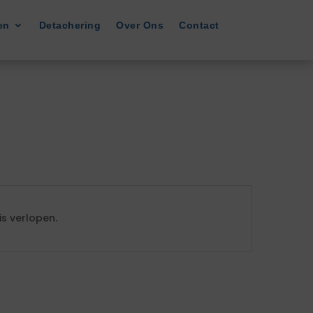
en
Detachering
Over Ons
Contact
s verlopen.