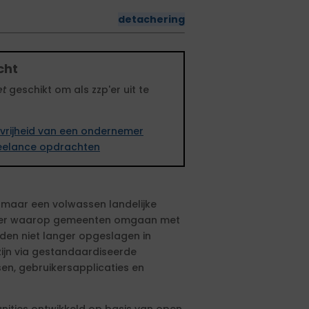
detachering
cht
et
geschikt om als zzp'er uit te
vrijheid van een ondernemer
freelance opdrachten
maar een volwassen landelijke
anier waarop gemeenten omgaan met
en niet langer opgeslagen in
 zijn via gestandaardiseerde
en, gebruikersapplicaties en