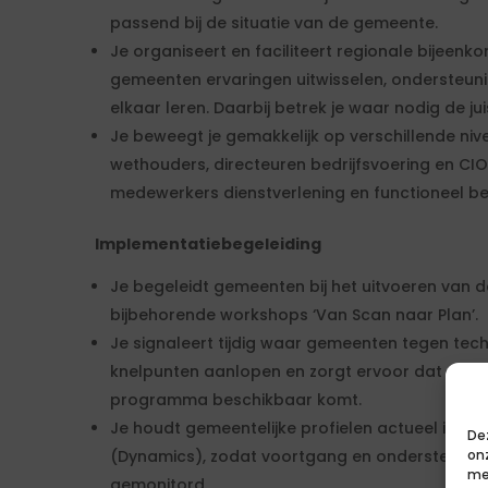
passend bij de situatie van de gemeente.
Je organiseert en faciliteert regionale bijeenk
gemeenten ervaringen uitwisselen, ondersteun
elkaar leren. Daarbij betrek je waar nodig de j
Je beweegt je gemakkelijk op verschillende ni
wethouders, directeuren bedrijfsvoering en CIO
medewerkers dienstverlening en functioneel b
Implementatiebegeleiding
Je begeleidt gemeenten bij het uitvoeren va
bijbehorende workshops ‘Van Scan naar Plan’.
Je signaleert tijdig waar gemeenten tegen tec
knelpunten aanlopen en zorgt ervoor dat pass
programma beschikbaar komt.
Je houdt gemeentelijke profielen actueel in 
De
(Dynamics), zodat voortgang en ondersteuni
on
me
gemonitord.