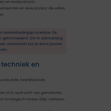
en en analysetools.
emeenten en leveranciers die willen
en.
en aanbestedingsprocedure. De
en geformuleerd. Om in aanmerking
sen. Daarnaast kun je extra punten
sen.
 techniek en
uurskunde, bedrijfskunde,
nen of in opdracht van gemeenten,
f strategisch niveau (bijv. adviseur,