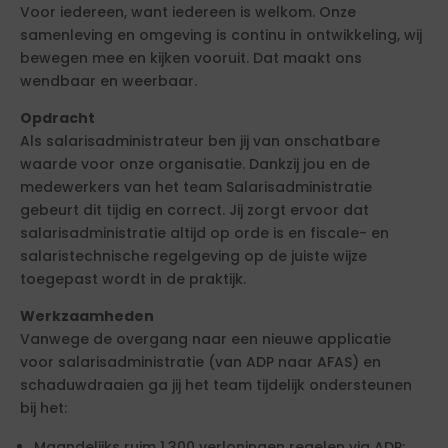
Voor iedereen, want iedereen is welkom. Onze
samenleving en omgeving is continu in ontwikkeling, wij
bewegen mee en kijken vooruit. Dat maakt ons
wendbaar en weerbaar.
Opdracht
Als salarisadministrateur ben jij van onschatbare
waarde voor onze organisatie. Dankzij jou en de
medewerkers van het team Salarisadministratie
gebeurt dit tijdig en correct. Jij zorgt ervoor dat
salarisadministratie altijd op orde is en fiscale- en
salaristechnische regelgeving op de juiste wijze
toegepast wordt in de praktijk.
Werkzaamheden
Vanwege de overgang naar een nieuwe applicatie
voor salarisadministratie (van ADP naar AFAS) en
schaduwdraaien ga jij het team tijdelijk ondersteunen
bij het:
Maandelijks ruim 1.300 verloningen regelen via ADP;