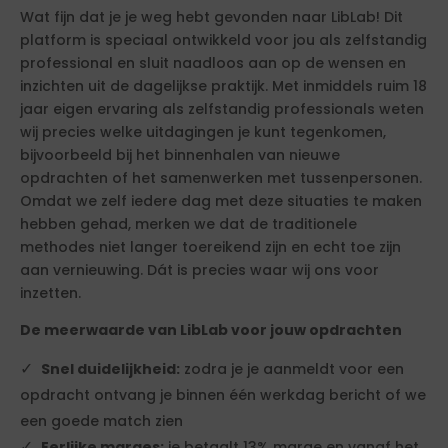
Wat fijn dat je je weg hebt gevonden naar LibLab! Dit
platform is speciaal ontwikkeld voor jou als zelfstandig
professional en sluit naadloos aan op de wensen en
inzichten uit de dagelijkse praktijk. Met inmiddels ruim 18
jaar eigen ervaring als zelfstandig professionals weten
wij precies welke uitdagingen je kunt tegenkomen,
bijvoorbeeld bij het binnenhalen van nieuwe
opdrachten of het samenwerken met tussenpersonen.
Omdat we zelf iedere dag met deze situaties te maken
hebben gehad, merken we dat de traditionele
methodes niet langer toereikend zijn en echt toe zijn
aan vernieuwing. Dát is precies waar wij ons voor
inzetten.
De meerwaarde van LibLab voor jouw opdrachten
Snel duidelijkheid:
zodra je je aanmeldt voor een
opdracht ontvang je binnen één werkdag bericht of we
een goede match zien
Eerlijke marges:
je betaalt 13% marge en vanaf het