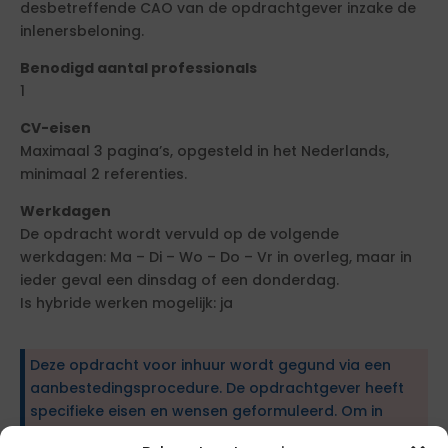
desbetreffende CAO van de opdrachtgever inzake de
inlenersbeloning.
Benodigd aantal professionals
1
CV-eisen
Maximaal 3 pagina’s, opgesteld in het Nederlands,
minimaal 2 referenties.
Werkdagen
De opdracht wordt vervuld op de volgende
werkdagen: Ma – Di – Wo – Do – Vr in overleg, maar in
ieder geval een dinsdag of een donderdag.
Is hybride werken mogelijk: ja
Deze opdracht voor inhuur wordt gegund via een
aanbestedingsprocedure. De opdrachtgever heeft
specifieke eisen en wensen geformuleerd. Om in
aanmerking te komen, dien je te voldoen aan de