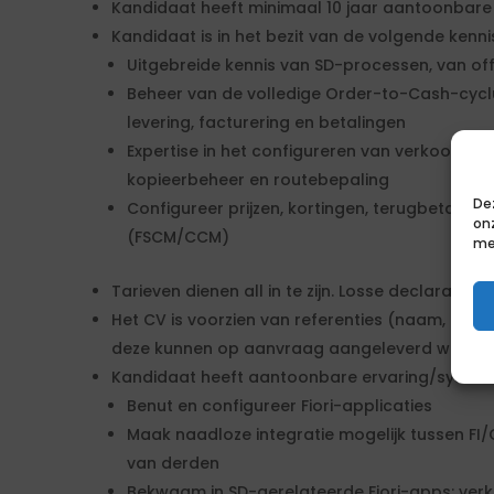
Kandidaat heeft minimaal 10 jaar aantoonbare 
Kandidaat is in het bezit van de volgende kenni
Uitgebreide kennis van SD-processen, van off
Beheer van de volledige Order-to-Cash-cyclus,
levering, facturering en betalingen
Expertise in het configureren van verkoopdo
kopieerbeheer en routebepaling
De
Configureer prijzen, kortingen, terugbetaling
on
(FSCM/CCM)
me
Tarieven dienen all in te zijn. Losse declaraties 
Het CV is voorzien van referenties (naam, func
deze kunnen op aanvraag aangeleverd worden
Kandidaat heeft aantoonbare ervaring/systee
Benut en configureer Fiori-applicaties
Maak naadloze integratie mogelijk tussen FI
van derden
Bekwaam in SD-gerelateerde Fiori-apps: ver