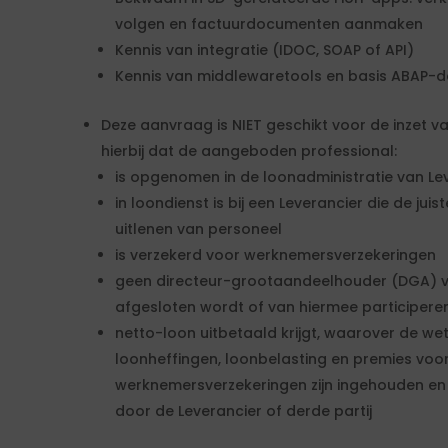
volgen en factuurdocumenten aanmaken
Kennis van integratie (IDOC, SOAP of API)
Kennis van middlewaretools en basis ABAP-
Deze aanvraag is NIET geschikt voor de inzet va
hierbij dat de aangeboden professional:
is opgenomen in de loonadministratie van Lev
in loondienst is bij een Leverancier die de juis
uitlenen van personeel
is verzekerd voor werknemersverzekeringen
geen directeur-grootaandeelhouder (DGA) va
afgesloten wordt of van hiermee participe
netto-loon uitbetaald krijgt, waarover de we
loonheffingen, loonbelasting en premies voor
werknemersverzekeringen zijn ingehouden en
door de Leverancier of derde partij