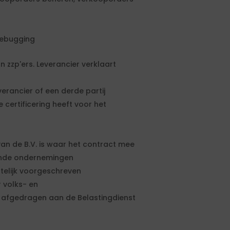
debugging
n zzp'ers. Leverancier verklaart
erancier of een derde partij
te certificering heeft voor het
n de B.V. is waar het contract mee
rende ondernemingen
ttelijk voorgeschreven
 volks- en
 afgedragen aan de Belastingdienst