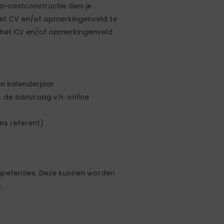
-vastconstructie dien je
et CV en/of opmerkingenveld te
n het CV en/of opmerkingenveld
n kalenderjaar
. de aanvraag v.h. online
ns referent)
petenties. Deze kunnen worden
: