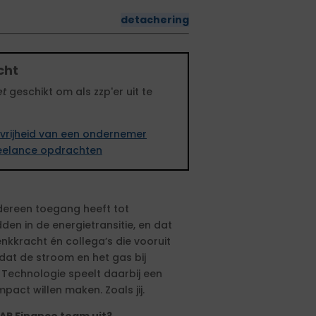
detachering
cht
et
geschikt om als zzp'er uit te
vrijheid van een ondernemer
freelance opdrachten
dereen toegang heeft tot
n in de energietransitie, en dat
nkkracht én collega’s die vooruit
 dat de stroom en het gas bij
. Technologie speelt daarbij een
pact willen maken. Zoals jij.