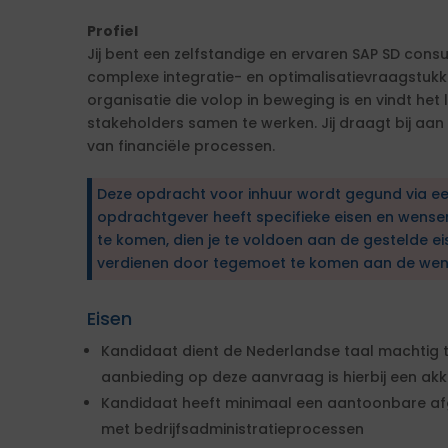
Profiel
Jij bent een zelfstandige en ervaren SAP SD consul
complexe integratie- en optimalisatievraagstukken
organisatie die volop in beweging is en vindt het
stakeholders samen te werken. Jij draagt bij aan
van financiële processen.
Deze opdracht voor inhuur wordt gegund via e
opdrachtgever heeft specifieke eisen en wens
te komen, dien je te voldoen aan de gestelde ei
verdienen door tegemoet te komen aan de wen
Eisen
Kandidaat dient de Nederlandse taal machtig te
aanbieding op deze aanvraag is hierbij een ak
Kandidaat heeft minimaal een aantoonbare afg
met bedrijfsadministratieprocessen