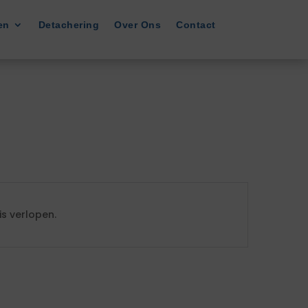
en
Detachering
Over Ons
Contact
s verlopen.