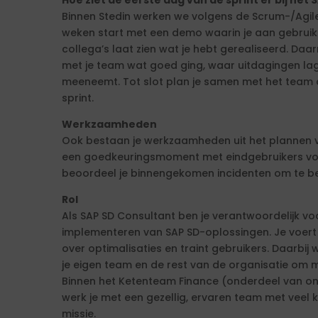
Hoe ziet de eerste dag van de sprint er bij het
Binnen Stedin werken we volgens de Scrum-/Agile
weken start met een demo waarin je aan gebruik
collega’s laat zien wat je hebt gerealiseerd. Daa
met je team wat goed ging, waar uitdagingen la
meeneemt. Tot slot plan je samen met het team d
sprint.
Werkzaamheden
Ook bestaan je werkzaamheden uit het plannen v
een goedkeuringsmoment met eindgebruikers vo
beoordeel je binnengekomen incidenten om te bep
Rol
Als SAP SD Consultant ben je verantwoordelijk v
implementeren van SAP SD-oplossingen. Je voert c
over optimalisaties en traint gebruikers. Daarbij
je eigen team en de rest van de organisatie om 
Binnen het Ketenteam Finance (onderdeel van onz
werk je met een gezellig, ervaren team met veel k
missie.