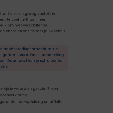
tant die zich graag vastbijt in
. Je voelt je thuis in een
 leuk om met verschillende
 de energietransitie met jouw kennis
en aanbestedingsprocedure. De
en geformuleerd. Om in aanmerking
sen. Daarnaast kun je extra punten
sen.
 zijn in woord en geschrift, een
koordverklaring
eronde hbo-opleiding en affiniteit