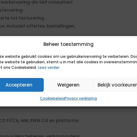
werkervaring als SAP consultant
s/ervaring:
erte tot facturering
 inclusief offertes, bestellingen,
cumenttypen, artikelcategorieën,
Beheer toestemming
ze website gebruikt cookies om uw gebruikerservaring te verbeteren. Do
en, belastingen en kredietbeheer
ze website te gebruiken, stemt u in met alle cookies in overeenstemmi
t ons Cookiebeleid.
Lees verder
zijn niet toegestaan
Accepteren
Weigeren
Bekijk voorkeure
tie en contactgegevens referent) of
.
Cookiebeleid
Privacy verklaring
mkennis van:
/CO FI/CA, MM, EWM C4 en platforms
kooporders beheren, verkooporders