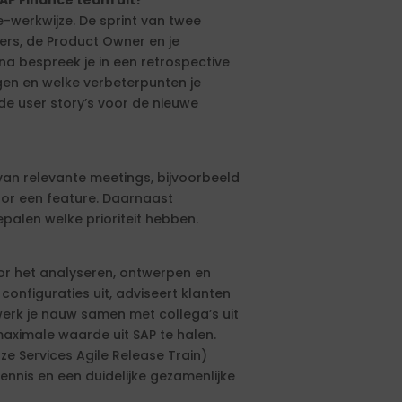
 SAP Finance team uit?
-werkwijze. De sprint van twee
ers, de Product Owner en je
rna bespreek je in een retrospective
gen en welke verbeterpunten je
e user story’s voor de nieuwe
an relevante meetings, bijvoorbeeld
or een feature. Daarnaast
alen welke prioriteit hebben.
oor het analyseren, ontwerpen en
onfiguraties uit, adviseert klanten
 werk je nauw samen met collega’s uit
maximale waarde uit SAP te halen.
e Services Agile Release Train)
ennis en een duidelijke gezamenlijke