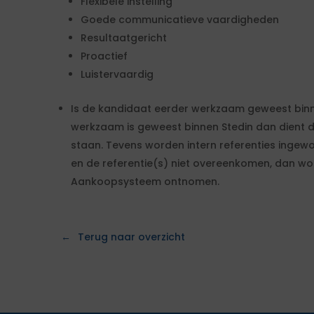
Flexibele instelling
Goede communicatieve vaardigheden
Resultaatgericht
Proactief
Luistervaardig
Is de kandidaat eerder werkzaam geweest binn
werkzaam is geweest binnen Stedin dan dient de
staan. Tevens worden intern referenties ingew
en de referentie(s) niet overeenkomen, dan wo
Aankoopsysteem ontnomen.
Terug naar overzicht