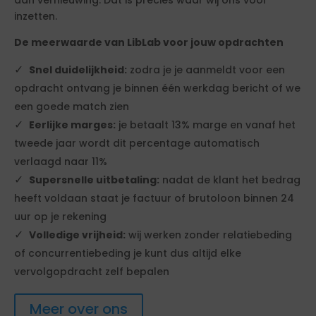
aan vernieuwing. Dát is precies waar wij ons voor
inzetten.
De meerwaarde van LibLab voor jouw opdrachten
Snel duidelijkheid:
zodra je je aanmeldt voor een
opdracht ontvang je binnen één werkdag bericht of we
een goede match zien
Eerlijke marges:
je betaalt 13% marge en vanaf het
tweede jaar wordt dit percentage automatisch
verlaagd naar 11%
Supersnelle uitbetaling:
nadat de klant het bedrag
heeft voldaan staat je factuur of brutoloon binnen 24
uur op je rekening
Volledige vrijheid:
wij werken zonder relatiebeding
of concurrentiebeding je kunt dus altijd elke
vervolgopdracht zelf bepalen
Meer over ons