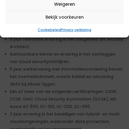
van cloud security en controles.
Weigeren
Academisch werk- en denkniveau of aantoonbaar 5
jaar ervaring in het securitydomein waarbij
Bekijk voorkeuren
soortgelijke kennis en ervaring is toegepast zoals
Cookiebeleid
Privacy verklaring
binnen deze opdracht.
5 jaar relevante ervaring in het vakgebied als Security
Architect.
Aantoonbare kennis en ervaring in het vastleggen
van cloud securityrichtlijnen.
5 jaar werkervaring met informatievoorziening binnen
het overheidsdomein, waarin beleid en uitvoering
dicht bij elkaar liggen.
Eén of meer van de volgende certificeringen: CISSP,
CCSP, GIAC Cloud Security Automation (GCSA), MS
Azure AZ-500, SC-100, SC-300, SC-400.
2 jaar ervaring in het beveiligen van hybrid- en multi
cloudomgevingen, waaronder data protection,