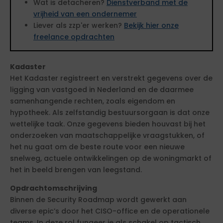
Wat is detacheren?
Dienstverband met de
vrijheid van een ondernemer
Liever als zzp'er werken?
Bekijk hier onze
freelance opdrachten
Kadaster
Het Kadaster registreert en verstrekt gegevens over de
ligging van vastgoed in Nederland en de daarmee
samenhangende rechten, zoals eigendom en
hypotheek. Als zelfstandig bestuursorgaan is dat onze
wettelijke taak. Onze gegevens bieden houvast bij het
onderzoeken van maatschappelijke vraagstukken, of
het nu gaat om de beste route voor een nieuwe
snelweg, actuele ontwikkelingen op de woningmarkt of
het in beeld brengen van leegstand.
Opdrachtomschrijving
Binnen de Security Roadmap wordt gewerkt aan
diverse epic’s door het CISO-office en de operationele
teams. In deze rol fungeer je als schakel op tactisch