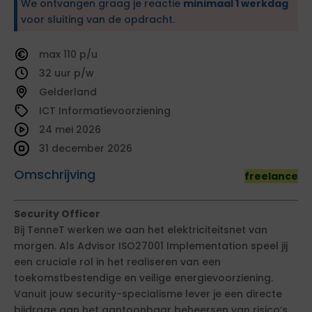
We ontvangen graag je reactie
minimaal 1 werkdag
voor sluiting van de opdracht.
110
32
Gelderland
ICT Informatievoorziening
24 mei 2026
31 december 2026
Omschrijving
freelance
Security Officer
Bij TenneT werken we aan het elektriciteitsnet van
morgen. Als Advisor ISO27001 Implementation speel jij
een cruciale rol in het realiseren van een
toekomstbestendige en veilige energievoorziening.
Vanuit jouw security-specialisme lever je een directe
bijdrage aan het aantoonbaar beheersen van risico’s