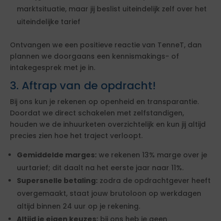
marktsituatie, maar jij beslist uiteindelijk zelf over het
uiteindelijke tarief
Ontvangen we een positieve reactie van TenneT, dan
plannen we doorgaans een kennismakings- of
intakegesprek met je in.
3. Aftrap van de opdracht!
Bij ons kun je rekenen op openheid en transparantie.
Doordat we direct schakelen met zelfstandigen,
houden we de inhuurketen overzichtelijk en kun jij altijd
precies zien hoe het traject verloopt.
Gemiddelde marges:
we rekenen 13% marge over je
uurtarief; dit daalt na het eerste jaar naar 11%.
Supersnelle betaling:
zodra de opdrachtgever heeft
overgemaakt, staat jouw brutoloon op werkdagen
altijd binnen 24 uur op je rekening.
Altijd je eigen keuzes:
bij ons heb je geen