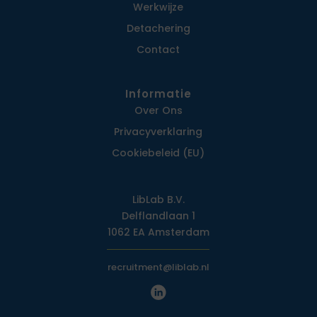
Werkwijze
Detachering
Contact
Informatie
Over Ons
Privacy­verklaring
Cookiebeleid (EU)
LibLab B.V.
Delflandlaan 1
1062 EA Amsterdam
recruitment@liblab.nl