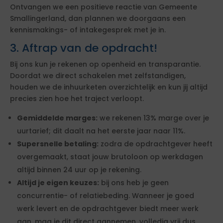
Ontvangen we een positieve reactie van Gemeente
Smallingerland, dan plannen we doorgaans een
kennismakings- of intakegesprek met je in.
3. Aftrap van de opdracht!
Bij ons kun je rekenen op openheid en transparantie.
Doordat we direct schakelen met zelfstandigen,
houden we de inhuurketen overzichtelijk en kun jij altijd
precies zien hoe het traject verloopt.
Gemiddelde marges:
we rekenen 13% marge over je
uurtarief; dit daalt na het eerste jaar naar 11%.
Supersnelle betaling:
zodra de opdrachtgever heeft
overgemaakt, staat jouw brutoloon op werkdagen
altijd binnen 24 uur op je rekening.
Altijd je eigen keuzes:
bij ons heb je geen
concurrentie- of relatiebeding. Wanneer je goed
werk levert en de opdrachtgever biedt meer werk
aan, mag je dit direct aannemen, volledig vrij dus.