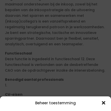
maximaal ondersteunen bij de inkoop, zowel bij het
bepalen van de inkoopstrategie als de uitvoering
daarvan. Het sparren en samenwerken met
(inkoop)collega’s is een vanzelfsprekend en
regelmatig terugkerend patroon in je werkzaamheden.
Je bent een strategische, tactische en innovatieve
sparringpartner. Daarnaast ben je flexibel, sensitief,
analytisch, overtuigend en een teamspeler.
Functieschaal
Deze functie is ingedeeld in functieschaal 12. Deze
functieschaal is verbonden aan de desbetreffende
CAO van de opdrachtgever inzake de inlenersbeloning.
Benodigd aantal professionals
1.
CV-eisen
Maximaal 5 pagina’s, opgesteld in het Nederlands,
Beheer toestemming
minimaal 2 referenties.