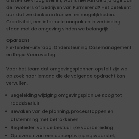
onszelf de vraag stellen; wat is hiervan de bijdrage aan
de inwoners of bedrijven van Purmerend? Het betekent
ook dat we denken in kansen en mogelijkheden.
Creativiteit, een informele aanpak en in verbinding
staan met de omgeving vinden we belangrijk.
Opdracht
Flextender-uitvraag: Ondersteuning Casemanagement
en Regie Vooroverleg
Voor het team dat omgevingsplannen opstelt zijn we
op zoek naar iemand die de volgende opdracht kan
vervullen.
Begeleiding wijziging omgevingsplan De Koog tot
raadsbesluit
Bewaken van de planning, processtappen en
afstemming met betrokkenen
Begeleiden van de bestuurlijke voorbereiding
Opleveren van een conceptwijzigingsvoorstel,