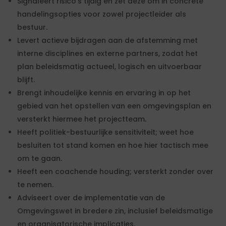
Signaleert risico’s tijdig en zet deze om in concrete
handelingsopties voor zowel projectleider als
bestuur.
Levert actieve bijdragen aan de afstemming met
interne disciplines en externe partners, zodat het
plan beleidsmatig actueel, logisch en uitvoerbaar
blijft.
Brengt inhoudelijke kennis en ervaring in op het
gebied van het opstellen van een omgevingsplan en
versterkt hiermee het projectteam.
Heeft politiek-bestuurlijke sensitiviteit; weet hoe
besluiten tot stand komen en hoe hier tactisch mee
om te gaan.
Heeft een coachende houding; versterkt zonder over
te nemen.
Adviseert over de implementatie van de
Omgevingswet in bredere zin, inclusief beleidsmatige
en organisatorische implicaties.