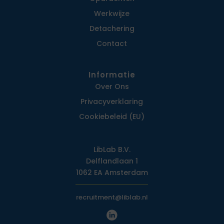
Werkwijze
Detachering
Contact
Informatie
Over Ons
Privacy­verklaring
Cookiebeleid (EU)
LibLab B.V.
Delflandlaan 1
1062 EA Amsterdam
recruitment@liblab.nl