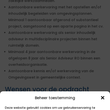
zakelijke werkzaamheden.
Aantoonbare werkervaring met het opstellen en/of
inhoudelijk begeleiden van omgevingsplannen.
Minimaal 1 aantoonbaar afgerond of substantieel
project, aangetoond op een aparte pagina in het cv.
Aantoonbare werkervaring als senior inhoudelijk
adviseur in multidisciplinaire projecten binnen het
ruimtelijk domein.
Minimaal 4 jaar aantoonbare werkervaring in de
afgelopen 8 jaar als Senior Adviseur RO binnen een
overheidsorganisatie.
Aantoonbare kennis en/of werkervaring van de
Omgevingswet in gemeentelijke context.
Wensen voor de opdracht
Senior Adviseur
Beheer toestemming
Omgevingswet
Deze website gebruikt cookies om uw gebruikerservaring te