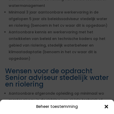
watermanagement
Minimaal 3 jaar aantoonbare werkervaring in de
afgelopen 5 jaar als beleidssadviseur stedelijk water
en riolering (benoem in het cv waar dit is opgedaan)
Aantoonbare kennis en werkervaring met het
ontwikkelen van beleid en technische kaders op het
gebied van riolering, stedelijk waterbeheer en
klimaatadaptatie (benoem in het cv waar dit is
opgedaan)
Wensen voor de opdracht
Senior adviseur stedelijk water
en riolering
Aantoonbare afgeronde opleiding op minimaal wo
master niveau in de richting van civiele techniek of
Beheer toestemming
watermanagement
Minimaal 5 jaar aantoonbare werkervaring in de