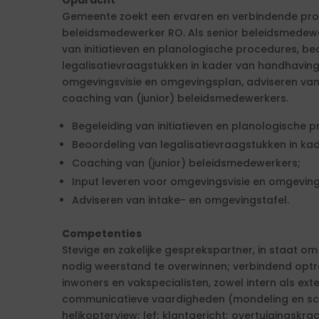
Opdracht
Gemeente zoekt een ervaren en verbindende prof
beleidsmedewerker RO. Als senior beleidsmedewe
van initiatieven en planologische procedures, be
legalisatievraagstukken in kader van handhaving,
omgevingsvisie en omgevingsplan, adviseren van
coaching van (junior) beleidsmedewerkers.
Begeleiding van initiatieven en planologische 
Beoordeling van legalisatievraagstukken in ka
Coaching van (junior) beleidsmedewerkers;
Input leveren voor omgevingsvisie en omgevin
Adviseren van intake- en omgevingstafel.
Competenties
Stevige en zakelijke gesprekspartner, in staat om
nodig weerstand te overwinnen; verbindend optr
inwoners en vakspecialisten, zowel intern als ex
communicatieve vaardigheden (mondeling en schrift
helikopterview; lef; klantgericht; overtuigingskracht