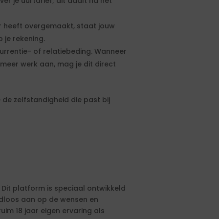
 je uurtarief; dit daalt na het
 heeft overgemaakt, staat jouw
 je rekening.
urrentie- of relatiebeding. Wanneer
meer werk aan, mag je dit direct
de zelfstandigheid die past bij
 Dit platform is speciaal ontwikkeld
aadloos aan op de wensen en
ruim 18 jaar eigen ervaring als