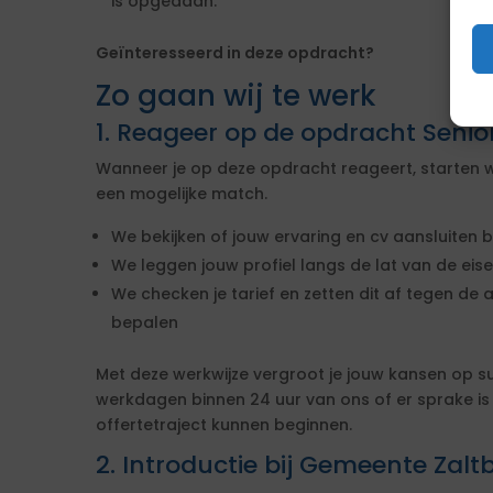
is opgedaan.
Geïnteresseerd in deze opdracht?
Zo gaan wij te werk
1. Reageer op de opdracht Seni
Wanneer je op deze opdracht reageert, starten w
een mogelijke match.
We bekijken of jouw ervaring en cv aansluiten b
We leggen jouw profiel langs de lat van de ei
We checken je tarief en zetten dit af tegen de 
bepalen
Met deze werkwijze vergroot je jouw kansen op s
werkdagen binnen 24 uur van ons of er sprake i
offertetraject kunnen beginnen.
2. Introductie bij Gemeente Za