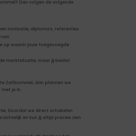
ltbommel? Dan volgen de volgende
een motivatie, diploma's, referenties
ervan
rte op waarin jouw toegevoegde
e marktsituatie, maar jij beslist
nte Zaltbommel, dan plannen we
met je in.
tie. Doordat we direct schakelen
htelijk en kun jij altijd precies zien