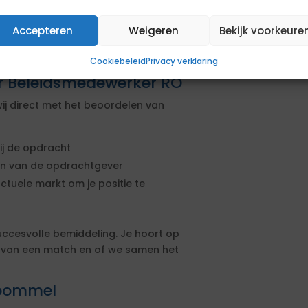
Accepteren
Weigeren
Bekijk voorkeure
Cookiebeleid
Privacy verklaring
or Beleidsmedewerker RO
ij direct met het beoordelen van
ij de opdracht
sen van de opdrachtgever
actuele markt om je positie te
uccesvolle bemiddeling. Je hoort op
s van een match en of we samen het
ltbommel