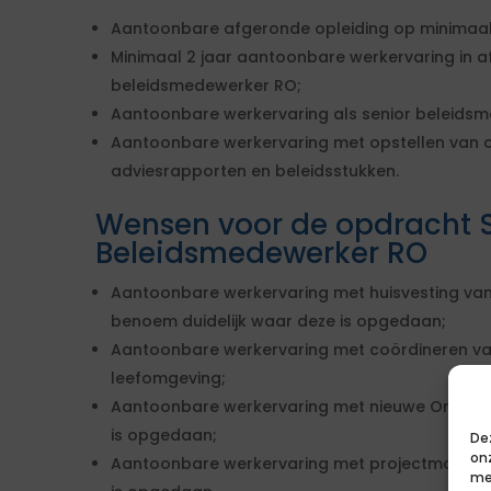
Aantoonbare afgeronde opleiding op minimaal
Minimaal 2 jaar aantoonbare werkervaring in a
beleidsmedewerker RO;
Aantoonbare werkervaring als senior beleidsm
Aantoonbare werkervaring met opstellen van c
adviesrapporten en beleidsstukken.
Wensen voor de opdracht 
Beleidsmedewerker RO
Aantoonbare werkervaring met huisvesting van
benoem duidelijk waar deze is opgedaan;
Aantoonbare werkervaring met coördineren van
leefomgeving;
Aantoonbare werkervaring met nieuwe Omgevin
is opgedaan;
De
on
Aantoonbare werkervaring met projectmatig w
me