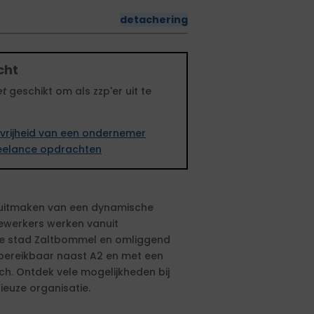
detachering
cht
et
geschikt om als zzp'er uit te
vrijheid van een ondernemer
freelance opdrachten
 uitmaken van een dynamische
ewerkers werken vanuit
he stad Zaltbommel en omliggend
bereikbaar naast A2 en met een
ch. Ontdek vele mogelijkheden bij
euze organisatie.