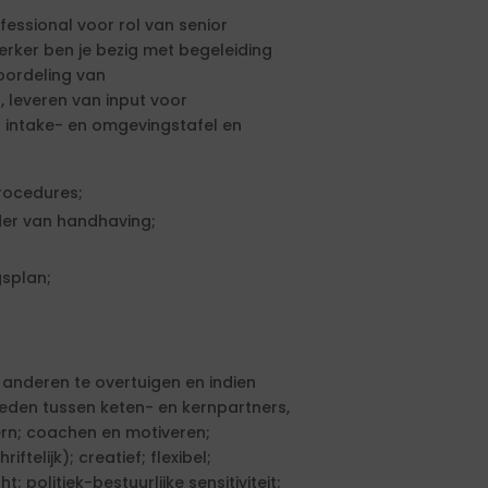
essional voor rol van senior
rker ben je bezig met begeleiding
oordeling van
 leveren van input voor
 intake- en omgevingstafel en
procedures;
der van handhaving;
gsplan;
 anderen te overtuigen en indien
eden tussen keten- en kernpartners,
tern; coachen en motiveren;
elijk); creatief; flexibel;
; politiek-bestuurlijke sensitiviteit;