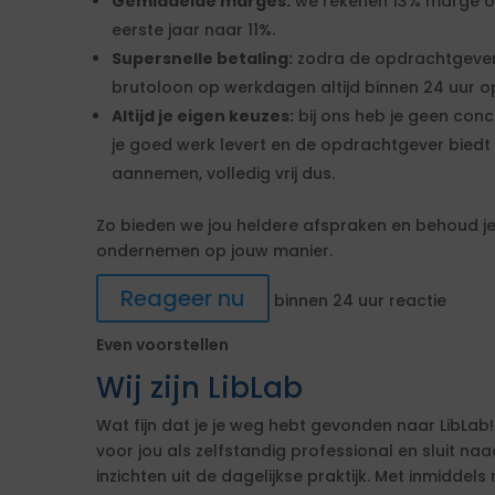
Gemiddelde marges:
we rekenen 13% marge over
eerste jaar naar 11%.
Supersnelle betaling:
zodra de opdrachtgever
brutoloon op werkdagen altijd binnen 24 uur op
Altijd je eigen keuzes:
bij ons heb je geen conc
je goed werk levert en de opdrachtgever biedt 
aannemen, volledig vrij dus.
Zo bieden we jou heldere afspraken en behoud je 
ondernemen op jouw manier.
Reageer nu
binnen 24 uur reactie
Even voorstellen
Wij zijn LibLab
Wat fijn dat je je weg hebt gevonden naar LibLab!
voor jou als zelfstandig professional en sluit n
inzichten uit de dagelijkse praktijk. Met inmiddels 