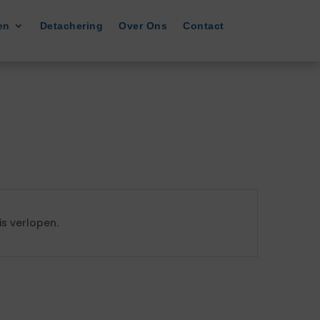
en
Detachering
Over Ons
Contact
s verlopen.