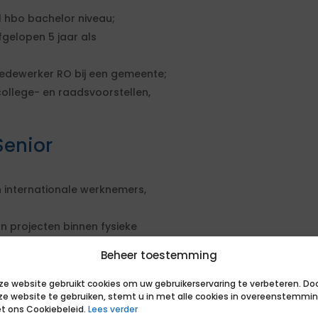
 hbo bachelor niveau;
fgelopen 5 jaar als
edewerker RO bij een gemeente;
ollege- en raadsvoorstellen,
Senior
 internationale werknemers,
 projecten binnen fysieke
Beheer toestemming
gswet, benoem duidelijk waar deze
ze website gebruikt cookies om uw gebruikerservaring te verbeteren. Do
ze website te gebruiken, stemt u in met alle cookies in overeenstemmi
erken, benoem duidelijk waar deze
t ons Cookiebeleid.
Lees verder