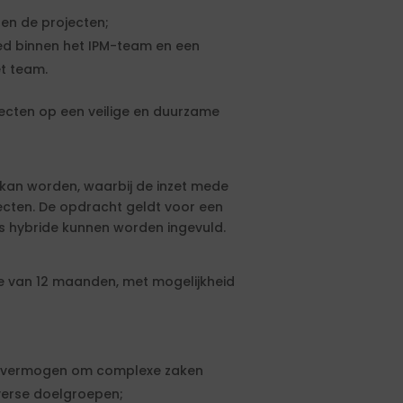
n de projecten;
ed binnen het IPM-team en een
et team.
ojecten op een veilige en duurzame
 kan worden, waarbij de inzet mede
cten. De opdracht geldt voor een
ls hybride kunnen worden ingevuld.
e van 12 maanden, met mogelijkheid
t vermogen om complexe zaken
verse doelgroepen;