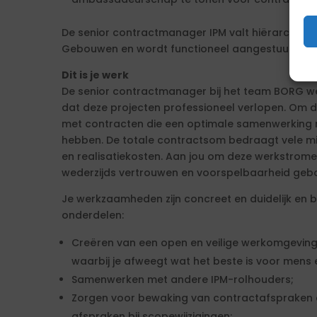
De senior contractmanager IPM valt hiërarchisc
Gebouwen en wordt functioneel aangestuurd d
Dit is je werk
De senior contractmanager bij het team BORG we
dat deze projecten professioneel verlopen. Om d
met contracten die een optimale samenwerking m
hebben. De totale contractsom bedraagt vele m
en realisatiekosten. Aan jou om deze werkstrome
wederzijds vertrouwen en voorspelbaarheid gebo
Je werkzaamheden zijn concreet en duidelijk en 
onderdelen:
Creëren van een open en veilige werkomgeving 
waarbij je afweegt wat het beste is voor mens 
Samenwerken met andere IPM-rolhouders;
Zorgen voor bewaking van contractafspraken 
afspraken bij scopewijzigingen;