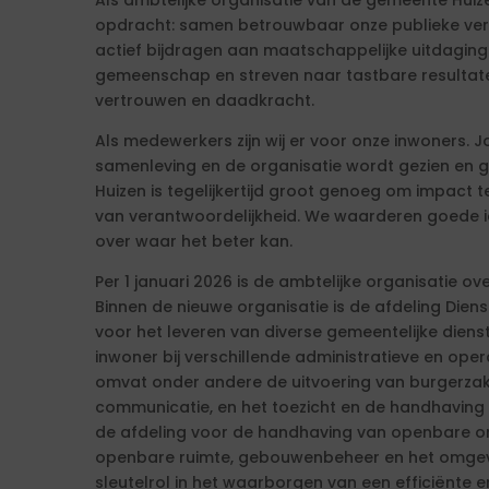
Als ambtelijke organisatie van de gemeente Hui
opdracht: samen betrouwbaar onze publieke ver
actief bijdragen aan maatschappelijke uitdaginge
gemeenschap en streven naar tastbare resultate
vertrouwen en daadkracht.
Als medewerkers zijn wij er voor onze inwoners. 
samenleving en de organisatie wordt gezien en ge
Huizen is tegelijkertijd groot genoeg om impact
van verantwoordelijkheid. We waarderen goede id
over waar het beter kan.
Per 1 januari 2026 is de ambtelijke organisatie 
Binnen de nieuwe organisatie is de afdeling Diens
voor het leveren van diverse gemeentelijke dien
inwoner bij verschillende administratieve en ope
omvat onder andere de uitvoering van burgerzak
communicatie, en het toezicht en de handhaving
de afdeling voor de handhaving van openbare ord
openbare ruimte, gebouwenbeheer en het omgevi
sleutelrol in het waarborgen van een efficiënte e