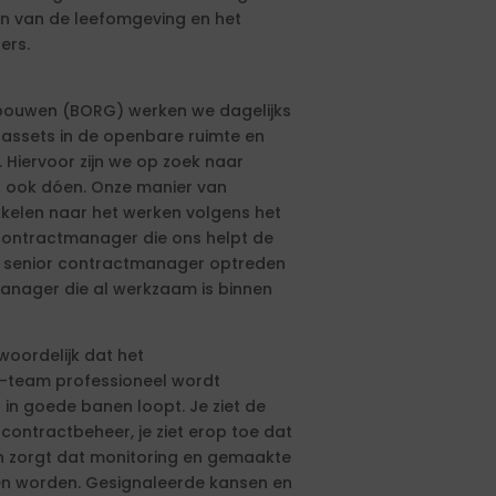
n van de leefomgeving en het
ers.
bouwen (BORG) werken we dagelijks
assets in de openbare ruimte en
 Hiervoor zijn we op zoek naar
l ook dóen. Onze manier van
kkelen naar het werken volgens het
 contractmanager die ons helpt de
e senior contractmanager optreden
anager die al werkzaam is binnen
woordelijk dat het
-team professioneel wordt
 in goede banen loopt. Je ziet de
ontractbeheer, je ziet erop toe dat
en zorgt dat monitoring en gemaakte
en worden. Gesignaleerde kansen en