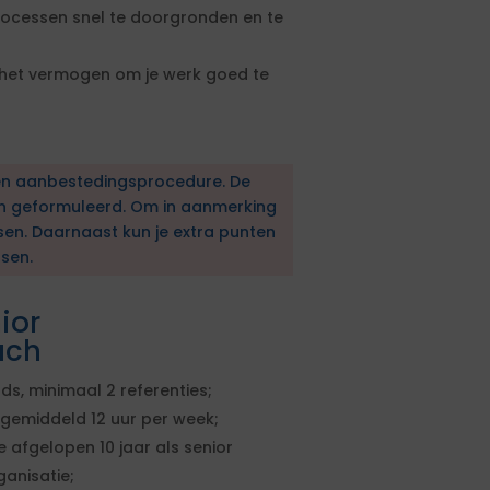
processen snel te doorgronden en te
n het vermogen om je werk goed te
en aanbestedingsprocedure. De
en geformuleerd. Om in aanmerking
sen. Daarnaast kun je extra punten
sen.
ior
ach
ds, minimaal 2 referenties;
or gemiddeld 12 uur per week;
 afgelopen 10 jaar als senior
anisatie;