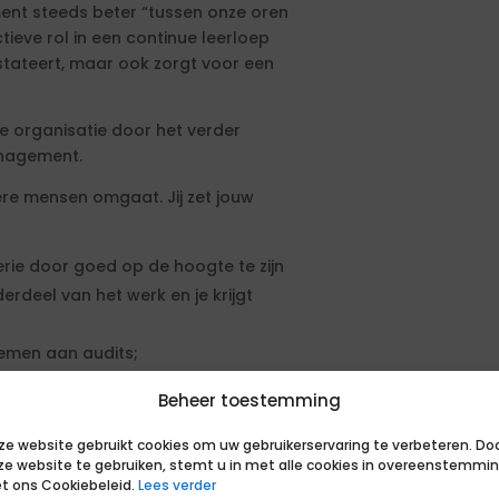
ent steeds beter “tussen onze oren
ctieve rol in een continue leerloep
stateert, maar ook zorgt voor een
 organisatie door het verder
anagement.
re mensen omgaat. Jij zet jouw
ie door goed op de hoogte te zijn
derdeel van het werk en je krijgt
emen aan audits;
ng en voor het behalen van de
Beheer toestemming
 aan de hand van het
ze website gebruikt cookies om uw gebruikerservaring te verbeteren. Do
ze website te gebruiken, stemt u in met alle cookies in overeenstemmi
nnen de op te richten IPM-team en
t ons Cookiebeleid.
Lees verder
nagement binnen het team.