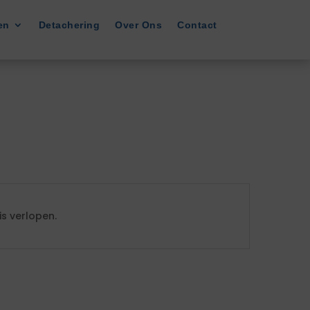
en
Detachering
Over Ons
Contact
s verlopen.