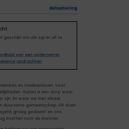
detachering
cht
et
geschikt om als zzp'er uit te
vrijheid van een ondernemer
freelance opdrachten
eedenken en meebeslissen. Voor
lijkheden. Huizen is een dorp waar
 zijn. En waar we met elkaar
 en duurzame gemeenschap. Dit doen
eregeld, graag gedaan!’ en ons
ag inzetten voor de inwoner.