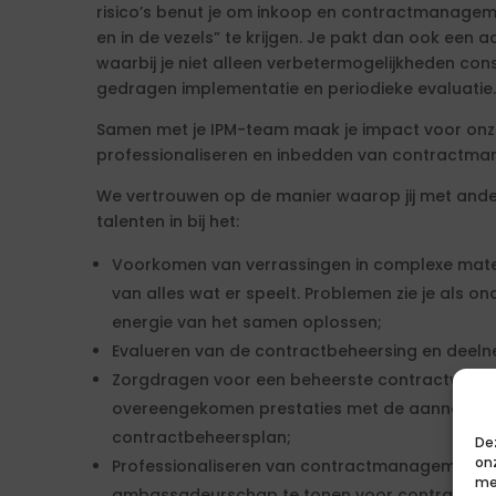
risico’s benut je om inkoop en contractmanagem
en in de vezels” te krijgen. Je pakt dan ook een a
waarbij je niet alleen verbetermogelijkheden con
gedragen implementatie en periodieke evaluatie.
Samen met je IPM-team maak je impact voor onze
professionaliseren en inbedden van contractm
We vertrouwen op de manier waarop jij met ande
talenten in bij het:
Voorkomen van verrassingen in complexe mater
van alles wat er speelt. Problemen zie je als on
energie van het samen oplossen;
Evalueren van de contractbeheersing en deeln
Zorgdragen voor een beheerste contractvormi
overeengekomen prestaties met de aannemer,
contractbeheersplan;
De
on
Professionaliseren van contractmanagement bi
me
ambassadeurschap te tonen voor contractma