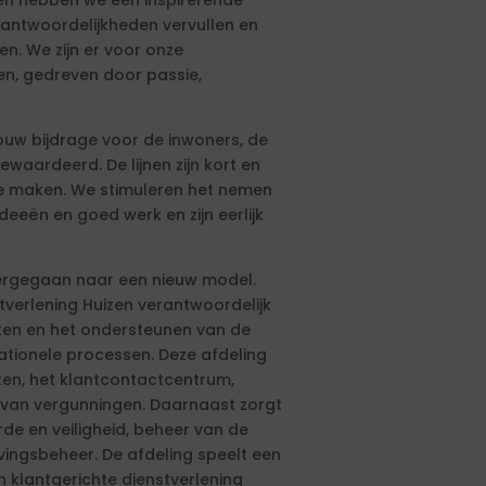
zen hebben we een inspirerende
antwoordelijkheden vervullen en
n. We zijn er voor onze
n, gedreven door passie,
Jouw bijdrage voor de inwoners, de
waardeerd. De lijnen zijn kort en
 te maken. We stimuleren het nemen
eeën en goed werk en zijn eerlijk
overgegaan naar een nieuw model.
tverlening Huizen verantwoordelijk
sten en het ondersteunen van de
rationele processen. Deze afdeling
en, het klantcontactcentrum,
 van vergunningen. Daarnaast zorgt
e en veiligheid, beheer van de
ngsbeheer. De afdeling speelt een
n klantgerichte dienstverlening