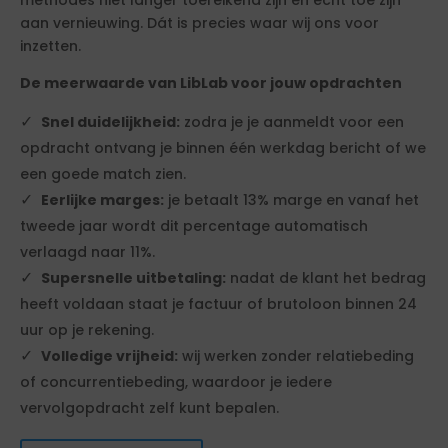
methodes niet langer toereikend zijn en echt toe zijn
aan vernieuwing. Dát is precies waar wij ons voor
inzetten.
De meerwaarde van LibLab voor jouw opdrachten
Snel duidelijkheid:
zodra je je aanmeldt voor een
opdracht ontvang je binnen één werkdag bericht of we
een goede match zien.
Eerlijke marges:
je betaalt 13% marge en vanaf het
tweede jaar wordt dit percentage automatisch
verlaagd naar 11%.
Supersnelle uitbetaling:
nadat de klant het bedrag
heeft voldaan staat je factuur of brutoloon binnen 24
uur op je rekening.
Volledige vrijheid:
wij werken zonder relatiebeding
of concurrentiebeding, waardoor je iedere
vervolgopdracht zelf kunt bepalen.