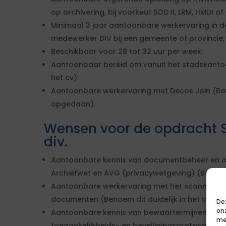
op archivering, bij voorkeur SOD II, LRM, HMDI of
Minimaal 3 jaar aantoonbare werkervaring in de
medewerker DIV bij een gemeente of provincie;
Beschikbaar voor 28 tot 32 uur per week;
Aantoonbaar bereid om vanuit het stadskantoor
het cv);
Aantoonbare werkervaring met Decos Join (Beno
opgedaan).
Wensen voor de opdracht 
div.
Aantoonbare kennis van documentbeheer en arc
Archiefwet en AVG (privacywetgeving) (Benoem d
Aantoonbare werkervaring met het scannen en 
documenten (Benoem dit duidelijk in het cv);
De
on
Aantoonbare kennis van bewaartermijnen, corr
me
toegankelijkheids- en beveiligingsprotocollen (B