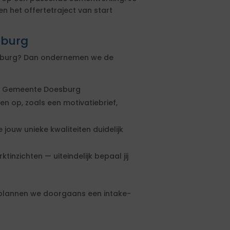
n het offertetraject van start
sburg
oesburg? Dan ondernemen we de
ij Gemeente Doesburg
 op, zoals een motivatiebrief,
jouw unieke kwaliteiten duidelijk
inzichten — uiteindelijk bepaal jij
plannen we doorgaans een intake-