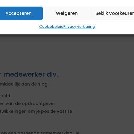
ole en rapportage van
Accepteren
Weigeren
Bekijk voorkeure
oonlijke) motivatie (maximaal 1 A4)
Cookiebeleid
Privacy verklaring
 De motivatie dient geschreven te
r medewerker div.
iddellijk aan de slag.
racht
sen van de opdrachtgever
wikkelingen om je positie vast te
s op een passende samenwerking. Je