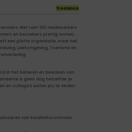
freelance
 inwoners. Met ruim 100 medewerkers
emers en bezoekers prettig wonen,
eft een platte organisatie, waar het
leving, Leefomgeving, Toerisme en
nstverlening.
 rol in het beheren en bewaken van
gemeente is geen dag hetzelfde: je
n en collega’s weten jou te vinden
 uitvoeren van kwaliteitscontroles