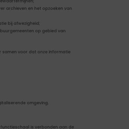
bewaartermijnen;
er archieven en het opzoeken van
ie bij afwezigheid;
t buurgemeenten op gebied van
r samen voor dat onze informatie
gitaliserende omgeving.
e functieschaal is verbonden aan de