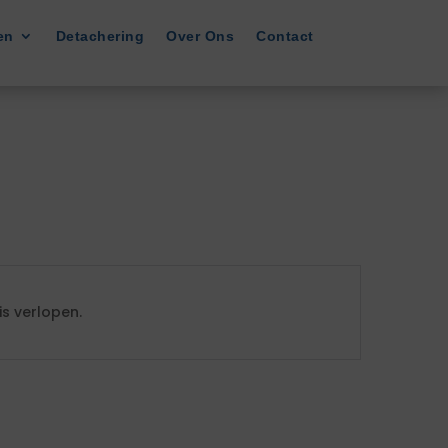
en
Detachering
Over Ons
Contact
s verlopen.