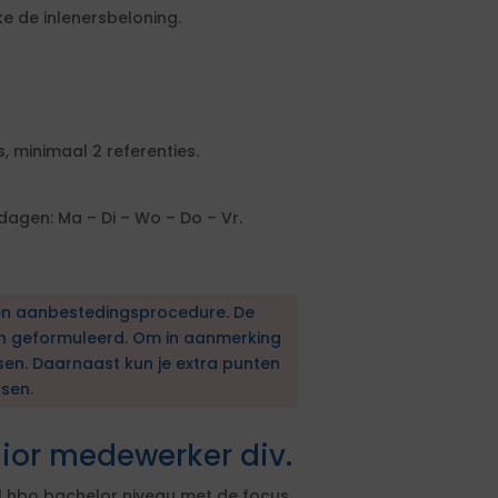
 de inlenersbeloning.
, minimaal 2 referenties.
agen: Ma – Di – Wo – Do – Vr.
en aanbestedingsprocedure. De
en geformuleerd. Om in aanmerking
sen. Daarnaast kun je extra punten
sen.
ior medewerker div.
 hbo bachelor niveau met de focus