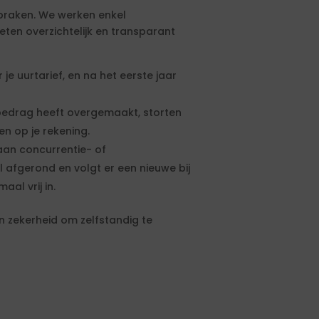
fspraken. We werken enkel
eten overzichtelijk en transparant
je uurtarief, en na het eerste jaar
edrag heeft overgemaakt, storten
n op je rekening.
an concurrentie- of
 afgerond en volgt er een nieuwe bij
al vrij in.
n zekerheid om zelfstandig te