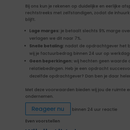
Bij ons kun je rekenen op duidelijke en eerlijke a
rechtstreeks met zelfstandigen, zodat de inhuurk
blijft.
Lage marges:
je betaalt slechts 9% marge over 
verlagen we dit naar 7%.
Snelle betaling:
nadat de opdrachtgever het b
wij je factuurbedrag binnen 24 uur op werkdage
Geen beperkingen:
wij hechten geen waarde a
relatiebedingen. Heb je een opdracht succesvol
dezelfde opdrachtgever? Dan ben je daar helema
Met deze voorwaarden bieden wij jou de ruimte e
ondernemen.
Reageer nu
binnen 24 uur reactie
Even voorstellen