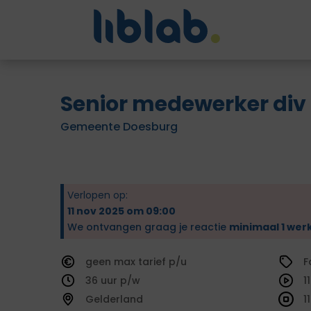
Senior medewerker div
Gemeente Doesburg
Verlopen op:
11 nov 2025 om 09:00
We ontvangen graag je reactie
minimaal 1 wer
geen
tarief
F
36
1
Gelderland
1