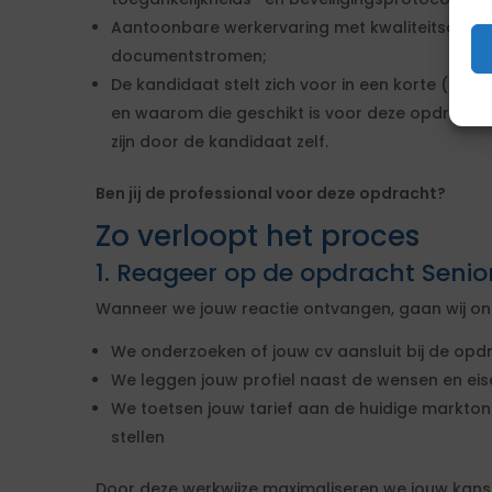
Aantoonbare werkervaring met kwaliteitscontr
documentstromen;
De kandidaat stelt zich voor in een korte (pers
en waarom die geschikt is voor deze opdracht.
zijn door de kandidaat zelf.
Ben jij de professional voor deze opdracht?
Zo verloopt het proces
1. Reageer op de opdracht Senio
Wanneer we jouw reactie ontvangen, gaan wij onm
We onderzoeken of jouw cv aansluit bij de opd
We leggen jouw profiel naast de wensen en ei
We toetsen jouw tarief aan de huidige marktont
stellen
Door deze werkwijze maximaliseren we jouw kan