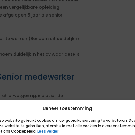
 een vergelijkbare opleiding;
 afgelopen 5 jaar als senior
 te werken (Benoem dit duidelijk in
em duidelijk in het cv waar deze is
Senior medewerker
hiefwetgeving, inclusief de
it duidelijk in het cv);
Beheer toestemming
digitaal vastleggen van
ze website gebruikt cookies om uw gebruikerservaring te verbeteren. Do
ze website te gebruiken, stemt u in met alle cookies in overeenstemmi
ecte dossiervorming en digitale
t ons Cookiebeleid.
Lees verder
enoem dit duidelijk in het cv);