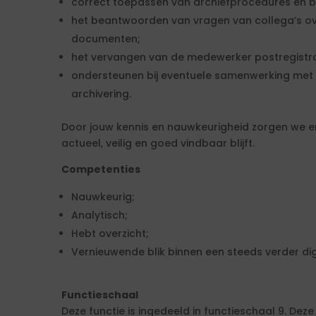
correct toepassen van archiefprocedures en 
het beantwoorden van vragen van collega’s ov
documenten;
het vervangen van de medewerker postregistrat
ondersteunen bij eventuele samenwerking me
archivering.
Door jouw kennis en nauwkeurigheid zorgen we e
actueel, veilig en goed vindbaar blijft.
Competenties
Nauwkeurig;
Analytisch;
Hebt overzicht;
Vernieuwende blik binnen een steeds verder di
Functieschaal
Deze functie is ingedeeld in functieschaal 9. Dez