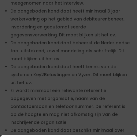
meegenomen naar het interview.
De aangeboden kandidaat heeft minimaal 3 jaar
werkervaring op het gebied van debiteurenbeheer,
invordering en geautomatiseerde
gegevensverwerking. Dit moet blijken uit het cv.
De aangeboden kandidaat beheerst de Nederlandse
taal uitstekend, zowel mondeling als schriftelijk. Dit
moet blijken uit het cv.
De aangeboden kandidaat heeft kennis van de
systemen Key2Belastingen en Vyzer. Dit moet blijken
uit het cv.
Er wordt minimaal één relevante referentie
opgegeven met organisatie, naam van de
contactpersoon en telefoonnummer. De referent is
op de hoogte en mag niet afkomstig zijn van de
inschrijvende organisatie.
De aangeboden kandidaat beschikt minimaal over