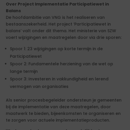
Over Project Implementatie Participatiewet in
Balans
De hoofdambitie van VNG is het realiseren van
bestaanszekerheid. Het project ‘Participatiewet in
balans’ valt onder dit thema. Het ministerie van SZW
voert wijzigingen en maatregelen door via drie sporen:
Spoor 1: 23 wijzigingen op korte termijn in de
Participatiewet
Spoor 2: Fundamentele herziening van de wet op
lange termijn
Spoor 3: Investeren in vakkundigheid en lerend
vermogen van organisaties
Als senior procesbegeleider ondersteun je gemeenten
bij de implementatie van deze maatregelen, door
maatwerk te bieden, bijeenkomsten te organiseren en
te zorgen voor actuele implementatieproducten.