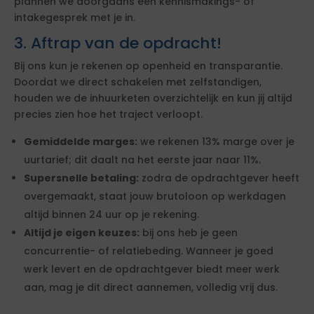
plannen we doorgaans een kennismakings- of
intakegesprek met je in.
3. Aftrap van de opdracht!
Bij ons kun je rekenen op openheid en transparantie.
Doordat we direct schakelen met zelfstandigen,
houden we de inhuurketen overzichtelijk en kun jij altijd
precies zien hoe het traject verloopt.
Gemiddelde marges:
we rekenen 13% marge over je
uurtarief; dit daalt na het eerste jaar naar 11%.
Supersnelle betaling:
zodra de opdrachtgever heeft
overgemaakt, staat jouw brutoloon op werkdagen
altijd binnen 24 uur op je rekening.
Altijd je eigen keuzes:
bij ons heb je geen
concurrentie- of relatiebeding. Wanneer je goed
werk levert en de opdrachtgever biedt meer werk
aan, mag je dit direct aannemen, volledig vrij dus.