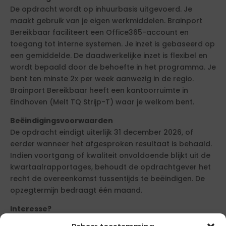
De opdracht wordt op inhuurbasis uitgevoerd. Je
maakt gebruik van je eigen werkmiddelen. Brainport
Bereikbaar faciliteert een Office365-account en
toegang tot interne systemen. Je inzet is gebaseerd op
een gemiddelde. De daadwerkelijke inzet is flexibel en
wordt bepaald door de behoefte in het programma. Je
bent ten minste 2x per week aanwezig in de regio.
Brainport Bereikbaar heeft een kantoorruimte in
Eindhoven (Melt TQ Strijp-T) waar je welkom bent.
Beëindigingsvoorwaarden
De opdracht eindigt uiterlijk 31 december 2026, of
eerder wanneer het afgesproken resultaat is behaald.
Indien voortgang of kwaliteit onvoldoende blijkt uit de
kwartaalrapportages, behoudt de opdrachtgever het
recht de overeenkomst tussentijds te beëindigen. De
opzegtermijn bedraagt één maand.
Interesse?
Heb je aantoonbare ervaring met projecten op het