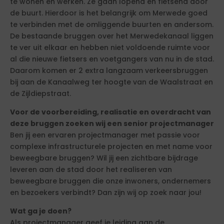
te wonen en werken. Ze gaan lopend en fietsend door
de buurt. Hierdoor is het belangrijk om Merwede goed
te verbinden met de omliggende buurten en andersom.
De bestaande bruggen over het Merwedekanaal liggen
te ver uit elkaar en hebben niet voldoende ruimte voor
al die nieuwe fietsers en voetgangers van nu in de stad.
Daarom komen er 2 extra langzaam verkeersbruggen
bij aan de Kanaalweg ter hoogte van de Waalstraat en
de Zijldiepstraat.
Voor de voorbereiding, realisatie en overdracht van
deze bruggen zoeken wij een senior projectmanager
Ben jij een ervaren projectmanager met passie voor
complexe infrastructurele projecten en met name voor
beweegbare bruggen? Wil jij een zichtbare bijdrage
leveren aan de stad door het realiseren van
beweegbare bruggen die onze inwoners, ondernemers
en bezoekers verbindt? Dan zijn wij op zoek naar jou!
Wat ga je doen?
Als projectmanager geef je leiding aan de