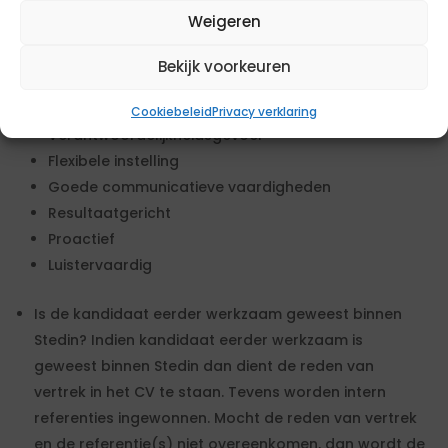
Kennis en ervaring met EPPM
Weigeren
De kandidaat beschikt over onderstaande
competenties. Deze kunnen worden getoetst in een
Bekijk voorkeuren
gesprek met de opdrachtgever.
Goed kunnen plannen
Cookiebeleid
Privacy verklaring
Verantwoordelijkheidsgevoel
Flexibele instelling
Goede communicatieve vaardigheden
Resultaatgericht
Proactief
Luistervaardig
Is de kandidaat eerder werkzaam geweest binnen
Stedin? Indien kandidaat eerder werkzaam is
geweest binnen Stedin dan dient de reden van
vertrek in het CV te staan. Tevens worden intern
referenties ingewonnen. Mocht de reden van vertrek
en de referentie(s) niet overeenkomen, dan wordt de