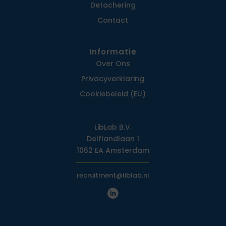
Detachering
Contact
Informatie
Over Ons
Privacy­verklaring
Cookiebeleid (EU)
LibLab B.V.
Delflandlaan 1
1062 EA Amsterdam
recruitment@liblab.nl