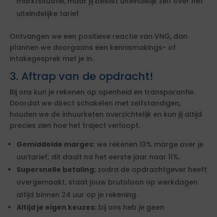
marktsituatie, maar jij beslist uiteindelijk zelf over het
uiteindelijke tarief
Ontvangen we een positieve reactie van VNG, dan
plannen we doorgaans een kennismakings- of
intakegesprek met je in.
3. Aftrap van de opdracht!
Bij ons kun je rekenen op openheid en transparantie.
Doordat we direct schakelen met zelfstandigen,
houden we de inhuurketen overzichtelijk en kun jij altijd
precies zien hoe het traject verloopt.
Gemiddelde marges:
we rekenen 13% marge over je
uurtarief; dit daalt na het eerste jaar naar 11%.
Supersnelle betaling:
zodra de opdrachtgever heeft
overgemaakt, staat jouw brutoloon op werkdagen
altijd binnen 24 uur op je rekening.
Altijd je eigen keuzes:
bij ons heb je geen