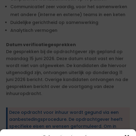
Communicatief zeer vaardig, voor het samenwerken
met andere (interne en externe) teams in een keten
Duidelijke gerichtheid op samenwerking
Analytisch vermogen
Datum verificatiegesprekken
De gesprekken bij de opdrachtgever zijn gepland op
maandag 15 juni 2026. Deze datum staat vast en hier
wordt niet van afgeweken. De kandidaten die hiervoor
uitgenodigd zijn, ontvangen uiterlijk op donderdag 11
juni 2026 bericht. Overige kandidaten ontvangen na de
gesprekken bericht over de voortgang van deze
inhuuropdracht.
Deze opdracht voor inhuur wordt gegund via een
aanbestedingsprocedure. De opdrachtgever heeft
specifieke eisen en wensen geformuleerd. Om in
aanmerking te komen, dien je te voldoen aan de