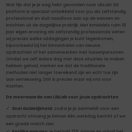
Wat fijn dat je je weg hebt gevonden naar LibLab! Dit
platform is speciaal ontwikkeld voor jou als zelfstandig
professional en sluit naadloos aan op de wensen en
inzichten uit de dagelijkse praktijk. Met inmiddels ruim 18
jaar eigen ervaring als zelfstandig professionals weten
wij precies welke uitdagingen je kunt tegenkomen,
bijvoorbeeld bij het binnenhalen van nieuwe
opdrachten of het samenwerken met tussenpersonen.
Omdat we zelf iedere dag met deze situaties te maken
hebben gehad, merken we dat de traditionele
methodes niet langer toereikend zijn en echt toe zijn
aan vernieuwing. Dát is precies waar wij ons voor
inzetten.
De meerwaarde van LibLab voor jouw opdrachten
Snel duidelijkheid:
zodra je je aanmeldt voor een
opdracht ontvang je binnen één werkdag bericht of we
een goede match zien
Eerlijke marges:
je betaalt 13% marge en vanaf het