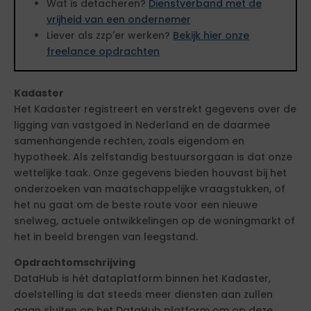
Wat is detacheren?
Dienstverband met de
vrijheid van een ondernemer
Liever als zzp'er werken?
Bekijk hier onze
freelance opdrachten
Kadaster
Het Kadaster registreert en verstrekt gegevens over de
ligging van vastgoed in Nederland en de daarmee
samenhangende rechten, zoals eigendom en
hypotheek. Als zelfstandig bestuursorgaan is dat onze
wettelijke taak. Onze gegevens bieden houvast bij het
onderzoeken van maatschappelijke vraagstukken, of
het nu gaat om de beste route voor een nieuwe
snelweg, actuele ontwikkelingen op de woningmarkt of
het in beeld brengen van leegstand.
Opdrachtomschrijving
DataHub is hét dataplatform binnen het Kadaster,
doelstelling is dat steeds meer diensten aan zullen
gaan sluiten op het DataHub platform om op deze