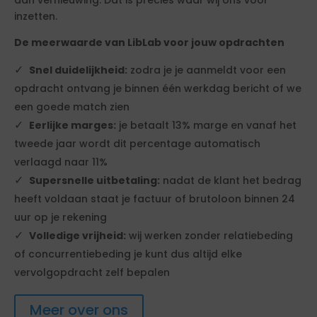
aan vernieuwing. Dát is precies waar wij ons voor
inzetten.
De meerwaarde van LibLab voor jouw opdrachten
Snel duidelijkheid:
zodra je je aanmeldt voor een
opdracht ontvang je binnen één werkdag bericht of we
een goede match zien
Eerlijke marges:
je betaalt 13% marge en vanaf het
tweede jaar wordt dit percentage automatisch
verlaagd naar 11%
Supersnelle uitbetaling:
nadat de klant het bedrag
heeft voldaan staat je factuur of brutoloon binnen 24
uur op je rekening
Volledige vrijheid:
wij werken zonder relatiebeding
of concurrentiebeding je kunt dus altijd elke
vervolgopdracht zelf bepalen
Meer over ons