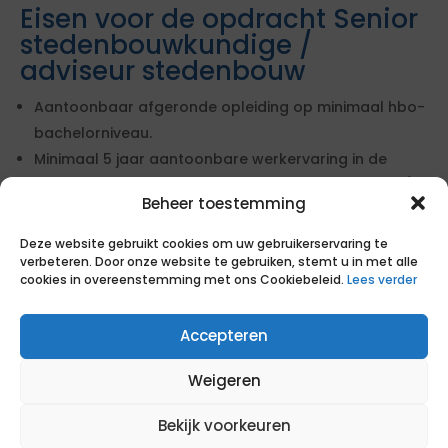
Eisen voor de opdracht Senior
stedenbouwkundige /
adviseur stedenbouw
Aantoonbaar afgeronde opleiding op minimaal hbo-
bachelorniveau.
Minimaal 5 jaar aantoonbare werkervaring in de
afgelopen 10 jaar als stedenbouwkundig adviseur /
Beheer toestemming
stedenbouwkundige binnen een gemeentelijke
instelling.
Deze website gebruikt cookies om uw gebruikerservaring te
verbeteren. Door onze website te gebruiken, stemt u in met alle
Wensen voor de opdracht
cookies in overeenstemming met ons Cookiebeleid.
Lees verder
Senior stedenbouwkundige /
adviseur stedenbouw
Accepteren
Minimaal 5 jaar aantoonbare werkervaring als
Weigeren
adviseur stedenbouw in de afgelopen 8 jaar.
Bekijk voorkeuren
Aantoonbare werkervaring met