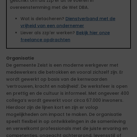
geschikt om als zzp'er uit te voeren in
overeenstemming met de Wet DBA.
Wat is detacheren?
Dienstverband met de
vrijheid van een ondernemer
Liever als zzp'er werken?
Bekijk hier onze
freelance opdrachten
Organisatie
De gemeente Zeist is een moderne werkgever met
medewerkers die betrokken en vooral zichzelf zijn. Er
wordt gewerkt op basis van de kernwaarden
‘vertrouwen, kracht en nabijheid’. De werksfeer is open
en prettig en de cultuur is informeel. Met ongeveer 400
collega’s wordt gewerkt voor circa 67.000 inwoners.
Hierdoor zijn de lijnen kort en zijn er volop
mogelijkheden om impact te maken. De organisatie
speelt flexibel in op ontwikkelingen in de samenleving
en verwelkomt professionals met de juiste ervaring en
competenties, ongeacht achtergrond, levensstijl of