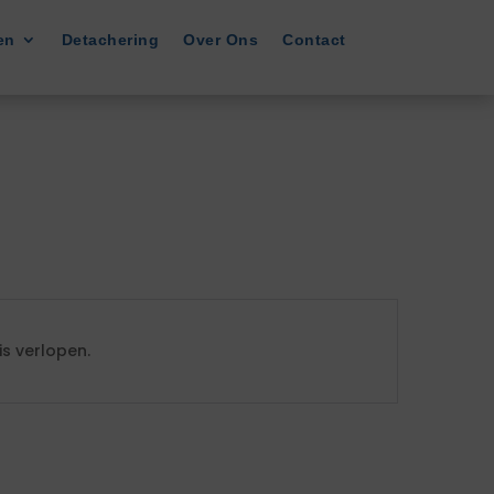
en
Detachering
Over Ons
Contact
s verlopen.