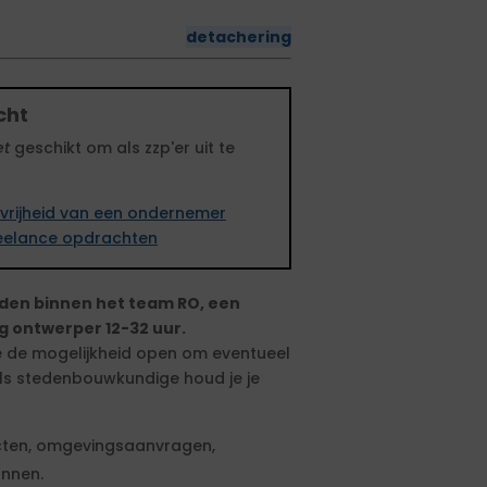
detachering
cht
et
geschikt om als zzp'er uit te
vrijheid van een ondernemer
freelance opdrachten
den binnen het team RO, een
ontwerper 12-32 uur.
e de mogelijkheid open om eventueel
Als stedenbouwkundige houd je je
jecten, omgevingsaanvragen,
annen.