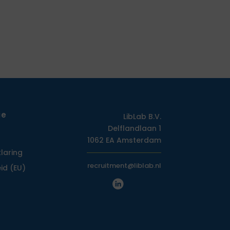
ie
LibLab B.V.
Delflandlaan 1
1062 EA Amsterdam
klaring
recruitment@liblab.nl
id (EU)