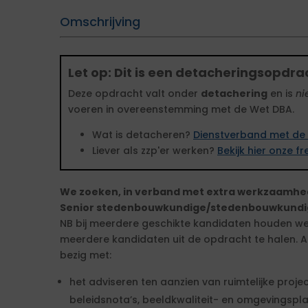
Omschrijving
Let op: Dit is een detacheringsopdra
Deze opdracht valt onder
detachering
en is
ni
voeren in overeenstemming met de Wet DBA.
Wat is detacheren?
Dienstverband met de 
Liever als zzp'er werken?
Bekijk hier onze 
We zoeken, in verband met extra werkzaamhe
Senior stedenbouwkundige/stedenbouwkundig 
NB bij meerdere geschikte kandidaten houden w
meerdere kandidaten uit de opdracht te halen. 
bezig met:
het adviseren ten aanzien van ruimtelijke pro
beleidsnota’s, beeldkwaliteit- en omgevingspl