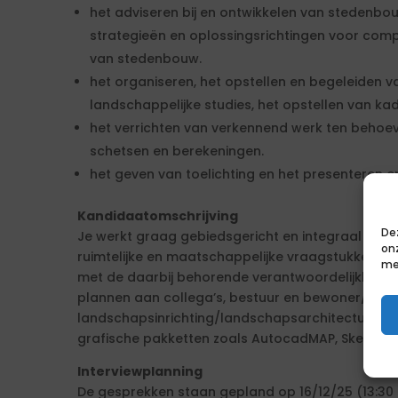
het adviseren bij en ontwikkelen van stedenbouw
strategieën en oplossingsrichtingen voor com
van stedenbouw.
het organiseren, het opstellen en begeleiden
landschappelijke studies, het opstellen van kad
het verrichten van verkennend werk ten behoe
schetsen en berekeningen.
het geven van toelichting en het presenteren 
Kandidaatomschrijving
De
Je werkt graag gebiedsgericht en integraal aan r
on
ruimtelijke en maatschappelijke vraagstukken go
me
met de daarbij behorende verantwoordelijkheden.
plannen aan collega’s, bestuur en bewoner/belan
landschapsinrichting/landschapsarchitectuur. Je
grafische pakketten zoals AutocadMAP, SketchUp, 
Interviewplanning
De gesprekken staan gepland op 16/12/25 (13:30 -