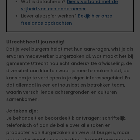
Wat is detacheren?
Dienstverband met de
vrijheid van een ondernemer
Liever als zzp'er werken?
Bekijk hier onze
freelance opdrachten
Utrecht heeft jou nodig!
Dat je veel burgers helpt met hun aanvragen, wist je als
ervaren medewerker burgerzaken al. Wat maakt het bij
gemeente Utrecht nou echt anders? De afwisseling, de
diversiteit aan klanten waar je mee te maken hebt, de
kans om je te verdiepen in je eigen interessegebied. En
dat allemaal in een enthousiast en betrokken team,
waarin verschillende achtergronden en culturen
samenkomen.
Je taken zijn:
Je behandelt en beoordeelt klantvragen; schriftelijk,
telefonisch of aan de balie over alle taken en
producten van Burgerzaken en verwijst burgers, maar
ook professionals zo nodig door. Je geeft gevraagd en