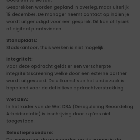
Goed om te weten:
Gesprekken worden gepland in overleg, maar uiterlijk
19 december. De manager neemt contact op indien je
wordt uitgenodigd voor een gesprek. Dit kan of fysiek
of digitaal plaatsvinden.
Standplaats:
Stadskantoor, thuis werken is niet mogelijk.
Integriteit:
Voor deze opdracht geldt er een verscherpte
integriteitsscreening welke door een externe partner
wordt uitgevoerd. De uitkomst van het onderzoek is
bepalend voor de definitieve opdrachtverstrekking.
Wet DBA:
In het kader van de Wet DBA (Deregulering Beoordeling
Arbeidsrelatie) is inschrijving door zzp’ers niet
toegestaan.
Selectieprocedure:
De weging van de antwoorden op de vragen in de