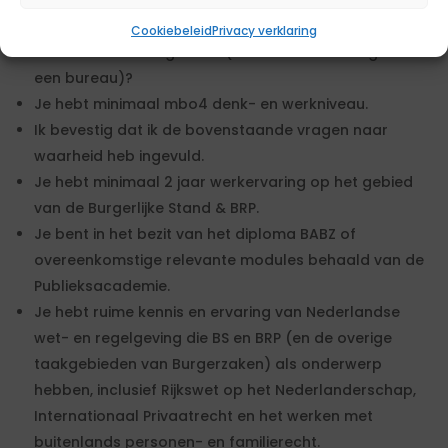
dezelfde/vergelijkbare werkzaamheden?
Is de kandidaat een zzp’er en wordt deze
Cookiebeleid
Privacy verklaring
rechtstreeks voorgesteld (zonder bemiddeling door
een bureau)?
Je hebt minimaal mbo4 denk- en werkniveau.
Ik bevestig dat ik de bovenstaande vragen naar
waarheid heb ingevuld.
Je hebt minimaal 2 jaar werkervaring op het gebied
van de Burgerlijke Stand & BRP.
Je bent in het bezit van het diploma BABZ of
overeenkomstige relevante modules behaald van de
Publieksacademie.
Je hebt ruime kennis en ervaring van Nederlandse
wet- en regelgeving die BS en BRP (en de overige
taakgebieden van Burgerzaken) als onderwerp
hebben, inclusief Rijkswet op het Nederlanderschap,
Internationaal Privaatrecht en het werken met
buitenlands personen- en familierecht.