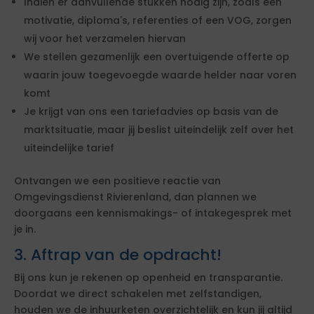
Indien er aanvullende stukken nodig zijn, zoals een
motivatie, diploma's, referenties of een VOG, zorgen
wij voor het verzamelen hiervan
We stellen gezamenlijk een overtuigende offerte op
waarin jouw toegevoegde waarde helder naar voren
komt
Je krijgt van ons een tariefadvies op basis van de
marktsituatie, maar jij beslist uiteindelijk zelf over het
uiteindelijke tarief
Ontvangen we een positieve reactie van
Omgevingsdienst Rivierenland, dan plannen we
doorgaans een kennismakings- of intakegesprek met
je in.
3. Aftrap van de opdracht!
Bij ons kun je rekenen op openheid en transparantie.
Doordat we direct schakelen met zelfstandigen,
houden we de inhuurketen overzichtelijk en kun jij altijd