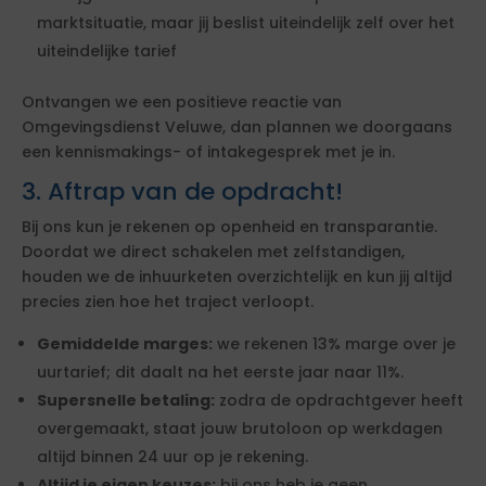
marktsituatie, maar jij beslist uiteindelijk zelf over het
uiteindelijke tarief
Ontvangen we een positieve reactie van
Omgevingsdienst Veluwe, dan plannen we doorgaans
een kennismakings- of intakegesprek met je in.
3. Aftrap van de opdracht!
Bij ons kun je rekenen op openheid en transparantie.
Doordat we direct schakelen met zelfstandigen,
houden we de inhuurketen overzichtelijk en kun jij altijd
precies zien hoe het traject verloopt.
Gemiddelde marges:
we rekenen 13% marge over je
uurtarief; dit daalt na het eerste jaar naar 11%.
Supersnelle betaling:
zodra de opdrachtgever heeft
overgemaakt, staat jouw brutoloon op werkdagen
altijd binnen 24 uur op je rekening.
Altijd je eigen keuzes:
bij ons heb je geen