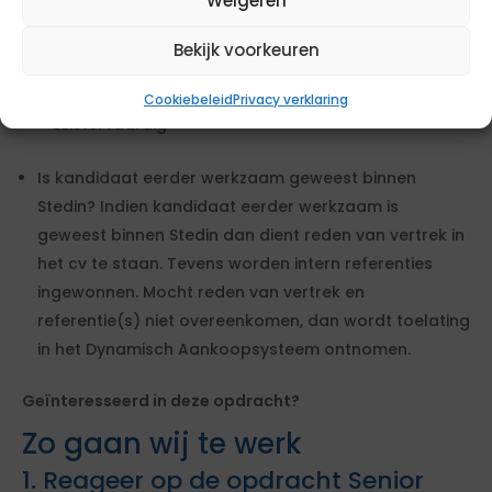
Weigeren
Flexibele instelling
Goede communicatieve vaardigheden
Bekijk voorkeuren
Resultaatgericht
Proactief
Cookiebeleid
Privacy verklaring
Luistervaardig
Is kandidaat eerder werkzaam geweest binnen
Stedin? Indien kandidaat eerder werkzaam is
geweest binnen Stedin dan dient reden van vertrek in
het cv te staan. Tevens worden intern referenties
ingewonnen. Mocht reden van vertrek en
referentie(s) niet overeenkomen, dan wordt toelating
in het Dynamisch Aankoopsysteem ontnomen.
Geïnteresseerd in deze opdracht?
Zo gaan wij te werk
1. Reageer op de opdracht Senior