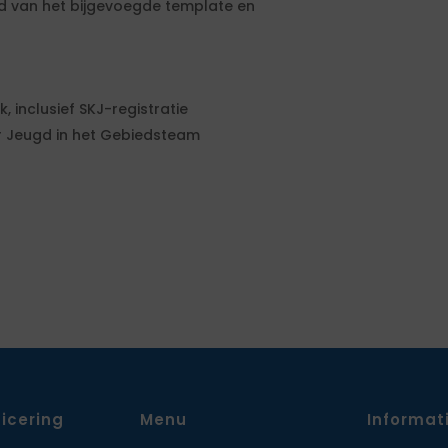
d van het bijgevoegde template en
 inclusief SKJ-registratie
er Jeugd in het Gebiedsteam
ficering
Menu
Informat