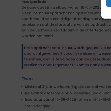
Inzetperiode
De kandidaat is inzetbaar vanaf 15-06-2025 tot 
week. De inhuuropdracht kan optioneel worden v
voorbehoud van een tijdige afronding van de Off
betekenen dat de startdatum van de opdracht 
Aan de vermelde startdatum in de Offerteaanv
worden ontleend.
Deze opdracht voor inhuur wordt gegund via e
opdrachtgever heeft specifieke eisen en wens
te komen, dien je te voldoen aan de gestelde ei
verdienen door tegemoet te komen aan de wen
Eisen
Minimaal 3 jaar werkervaring als sociaal werk
Relevante afgeronde hbo-opleiding Social Work,
Inzetbaar vanaf 15-06-2025 tot en met 15-10-2
tot verlenging