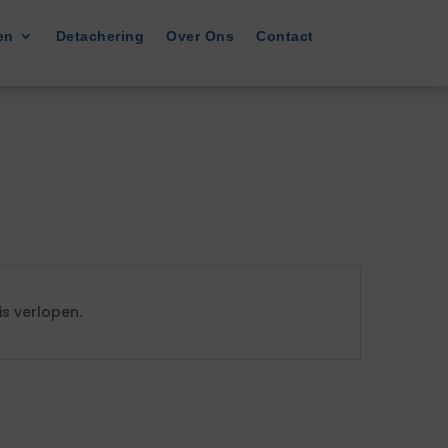
en
Detachering
Over Ons
Contact
s verlopen.