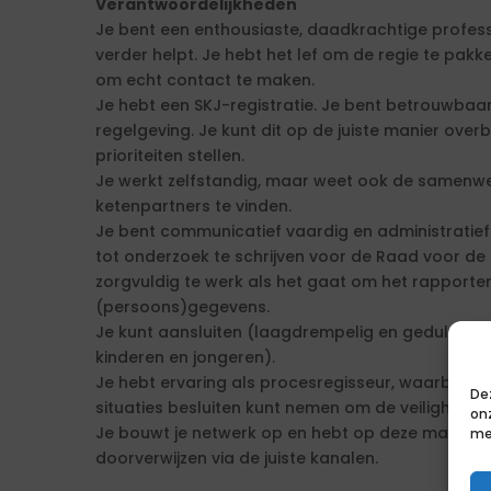
Verantwoordelijkheden
Je bent een enthousiaste, daadkrachtige profess
verder helpt. Je hebt het lef om de regie te pakk
om echt contact te maken.
Je hebt een SKJ-registratie. Je bent betrouwbaa
regelgeving. Je kunt dit op de juiste manier over
prioriteiten stellen.
Je werkt zelfstandig, maar weet ook de samenwer
ketenpartners te vinden.
Je bent communicatief vaardig en administratief
tot onderzoek te schrijven voor de Raad voor d
zorgvuldig te werk als het gaat om het rapporte
(persoons)gegevens.
Je kunt aansluiten (laagdrempelig en geduldig h
kinderen en jongeren).
Je hebt ervaring als procesregisseur, waarbij je 
De
situaties besluiten kunt nemen om de veiligheid 
on
Je bouwt je netwerk op en hebt op deze manier ko
me
doorverwijzen via de juiste kanalen.