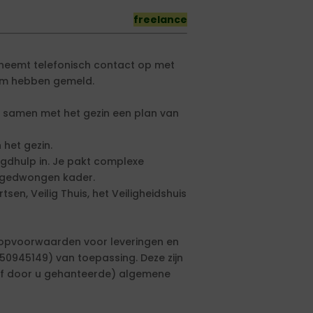
freelance
 neemt telefonisch contact op met
eam hebben gemeld.
lt samen met het gezin een plan van
 het gezin.
ugdhulp in. Je pakt complexe
en gedwongen kader.
en, Veilig Thuis, het Veiligheidshuis
oopvoorwaarden voor leveringen en
0945149) van toepassing. Deze zijn
(of door u gehanteerde) algemene