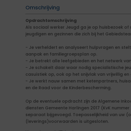
Omschrijving
Opdrachtomschrijving
Als sociaal werker Jeugd ga je op huisbezoek of
jeugdigen en gezinnen die zich bij het Gebiedst
- Je verheldert en analyseert hulpvragen en ste
aanpak en familiegroepsplan op.
- Je betrekt alle leefgebieden en het netwerk van
- Je schakelt daar waar nodig specialistische je
casuïstiek op, ook op het snijvlak van vrijwillig 
- Je werkt nauw samen met ketenpartners, huisarts
en de Raad voor de Kinderbescherming.
Op de eventuele opdracht zijn de Algemene Ink
diensten Gemeente Harlingen 2017 (KvK nummer 5
separaat bijgevoegd. Toepasselijkheid van uw 
(leverings)voorwaarden is uitgesloten.