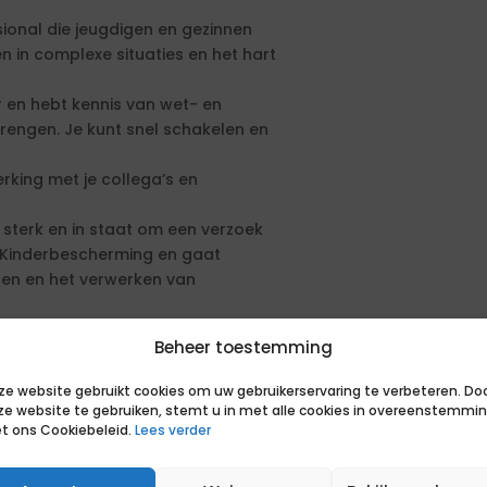
ional die jeugdigen en gezinnen
en in complexe situaties en het hart
r en hebt kennis van wet- en
brengen. Je kunt snel schakelen en
king met je collega’s en
 sterk en in staat om een verzoek
e Kinderbescherming en gaat
ren en het verwerken van
et vertrouwen winnen van ouders,
Beheer toestemming
in complexe en soms onveilige
ze website gebruikt cookies om uw gebruikerservaring te verbeteren. Do
van het kind te waarborgen.
ze website te gebruiken, stemt u in met alle cookies in overeenstemmi
rte lijnen voor het snel
t ons Cookiebeleid.
Lees verder