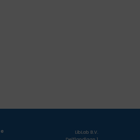
ie
LibLab B.V.
Delflandlaan 1