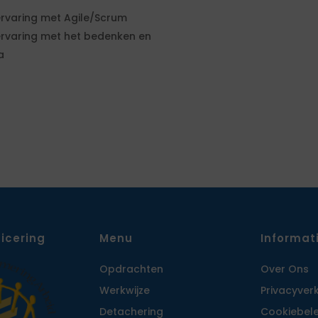
 ervaring met Agile/Scrum
 ervaring met het bedenken en
a
ficering
Menu
Informat
Opdrachten
Over Ons
Werkwijze
Privacy­ver
Detachering
Cookiebele