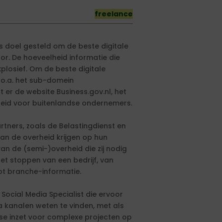
freelance
als doel gesteld om de beste digitale
or. De hoeveelheid informatie die
plosief. Om de beste digitale
 o.a. het sub-domein
er de website Business.gov.nl, het
rheid voor buitenlandse ondernemers.
tners, zoals de Belastingdienst en
n de overheid krijgen op hun
an de (semi-)overheid die zij nodig
t stoppen van een bedrijf, van
ot branche-informatie.
 Social Media Specialist die ervoor
 kanalen weten te vinden, met als
se inzet voor complexe projecten op