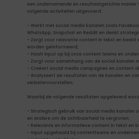
een ondernemende en resultaatgerichte manier te
volgende activiteiten uitgevoerd:
- Werkt met social media kanalen zoals Facebook,
WhatsApp, Snapchat en Reddit en denkt strategi
- Zorgt voor relevante content in tekst en beel
worden geïnformeerd;
- Haalt input op bij onze content teams en onde
- Zorgt voor samenhang van de social kanalen m
- Creëert social media campagnes en content di
- Analyseert de resultaten van de kanalen en c
verbetervoorstellen;
Waarbij de volgende resultaten opgeleverd word
- Strategisch gebruik van social media kanalen z
en andere om de zichtbaarheid te vergroten;
- Relevante en informatieve content in tekst en
- Input opgehaald bij contentteams en onderne