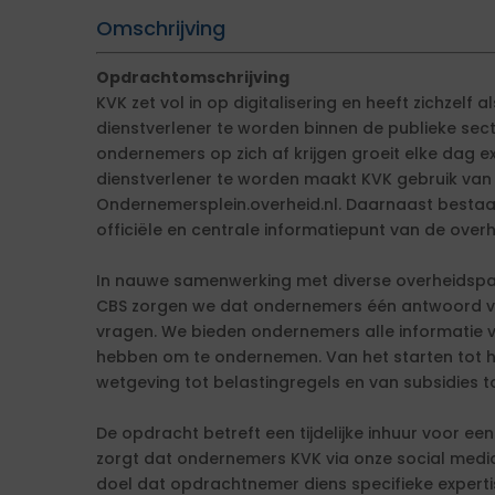
Omschrijving
Opdrachtomschrijving
KVK zet vol in op digitalisering en heeft zichzelf 
dienstverlener te worden binnen de publieke sect
ondernemers op zich af krijgen groeit elke dag ex
dienstverlener te worden maakt KVK gebruik van
Ondernemersplein.overheid.nl. Daarnaast bestaat 
officiële en centrale informatiepunt van de ove
In nauwe samenwerking met diverse overheidspar
CBS zorgen we dat ondernemers één antwoord va
vragen. We bieden ondernemers alle informatie v
hebben om te ondernemen. Van het starten tot he
wetgeving tot belastingregels en van subsidies t
De opdracht betreft een tijdelijke inhuur voor een
zorgt dat ondernemers KVK via onze social media
doel dat opdrachtnemer diens specifieke experti