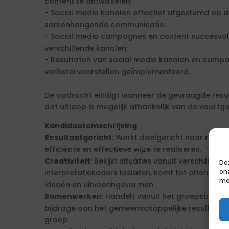
content te ontwikkelen;
- Social media kanalen effectief afgestemd op d
samenhangende communicatie;
- Social media campagnes en content succesvol 
verschillende kanalen;
- Resultaten van social media kanalen en camp
verbetervoorstellen geïmplementeerd.
De opdracht eindigt wanneer de gevraagde result
dat uitloop is mogelijk afhankelijk van de voort
Kandidaatomschrijving
Resultaatgericht
: Werkt doelgericht naar resul
efficiënte en effectieve wijze te realiseren.
Creativiteit
: Bekijkt situaties vanuit verschille
De
on
interpretatiekaders loslaten, komt tot alternati
me
ideeën en uitvoeringsvormen.
Samenwerken
: Handelt vanuit het groepsbelan
bijdrage aan het gemeenschappelijke resultaat en
groep.