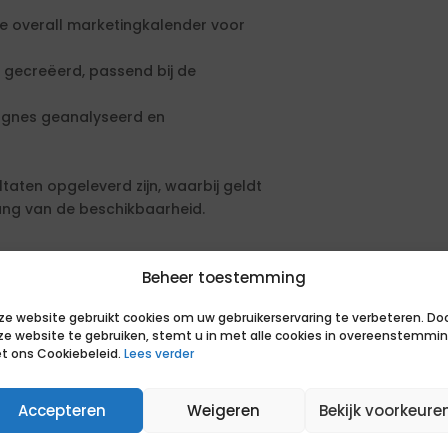
e overall marketingkalender voor
gecreëerd, passend bij de
agnes geanalyseerd en
aten opgeleverd zijn, waarbij geldt
gang van de beschikbaarheid.
taten toe en weet resultaten op
Beheer toestemming
nde invalshoeken. Kan vaststaande
ze website gebruikt cookies om uw gebruikerservaring te verbeteren. Do
ze website te gebruiken, stemt u in met alle cookies in overeenstemmi
eve, oorspronkelijke en vernieuwende
t ons Cookiebeleid.
Lees verder
g en levert samen met anderen een
 aan de relaties en sfeer in de
Accepteren
Weigeren
Bekijk voorkeure