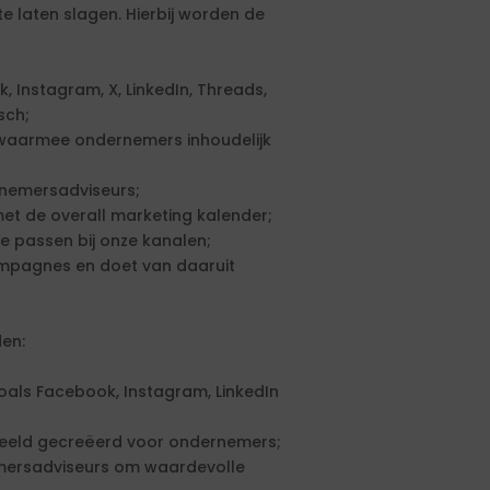
 laten slagen. Hierbij worden de
 Instagram, X, LinkedIn, Threads,
sch;
d waarmee ondernemers inhoudelijk
rnemersadviseurs;
et de overall marketing kalender;
e passen bij onze kanalen;
ampagnes en doet van daaruit
en:
oals Facebook, Instagram, LinkedIn
 beeld gecreëerd voor ondernemers;
mersadviseurs om waardevolle