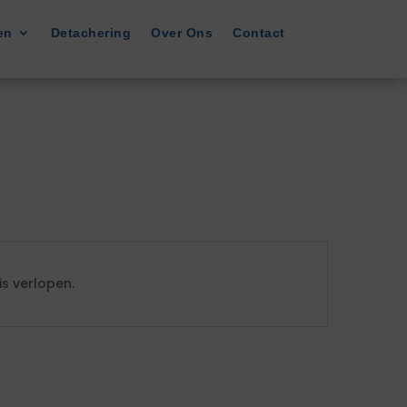
en
Detachering
Over Ons
Contact
s verlopen.