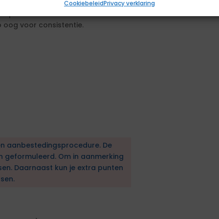
alert op (in)formele verhoudingen
Cookiebeleid
Privacy verklaring
inspelen.
 oog voor consistentie.
en aanbestedingsprocedure. De
en geformuleerd. Om in aanmerking
sen. Daarnaast kun je extra punten
sen.