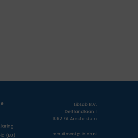
ie
LibLab B.V.
Delflandlaan 1
1062 EA Amsterdam
klaring
recruitment@liblab.nl
id (EU)