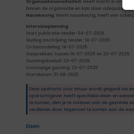
Organisatiesensitiviteit
: Heeft inzicht in en is 
binnen de organisatie en kan daar adequaat op 
Nauwkeurig
: Werkt nauwkeurig, heeft een scherp
Interviewplanning
Start publicatie tender: 04-07-2025
Sluiting inschrijving tender: 14-07-2025
Cv beoordeling: 14-07-2025
Gesprekken: tussen 16-07-2025 en 23-07-2025
Gunningsbesluit: 23-07-2025
Voorlopige gunning: 23-07-2025
Startdatum: 01-08-2025
Deze opdracht voor inhuur wordt gegund via e
opdrachtgever heeft specifieke eisen en wens
te komen, dien je te voldoen aan de gestelde ei
verdienen door tegemoet te komen aan de wen
Eisen