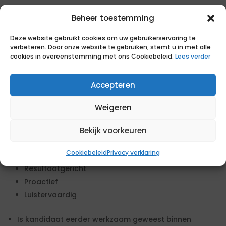
aanvraag aangeleverd worden.
Beheer toestemming
Wensen voor de opdracht
Deze website gebruikt cookies om uw gebruikerservaring te
Solution architect
verbeteren. Door onze website te gebruiken, stemt u in met alle
datagedreven netstrategie
cookies in overeenstemming met ons Cookiebeleid.
Lees verder
Kandidaat beschikt over onderstaande
Accepteren
competenties. Deze kunnen worden getoetst in een
gesprek met opdrachtgever:
Weigeren
Goed kunnen plannen
Verantwoordelijkheidsgevoel
Bekijk voorkeuren
Flexibele instelling
Cookiebeleid
Privacy verklaring
Goede communicatieve vaardigheden
Resultaatgericht
Proactief
Luistervaardig
Is kandidaat eerder werkzaam geweest binnen