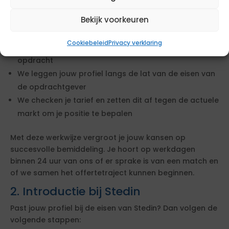
Wanneer je op deze opdracht reageert, starten wij
Bekijk voorkeuren
direct met het beoordelen van een mogelijke match.
Cookiebeleid
Privacy verklaring
We bekijken of jouw ervaring en cv aansluiten bij de
opdracht
We leggen jouw profiel langs de lat van de eisen van
de opdrachtgever
We checken je tarief en zetten dit af tegen de actuele
markt om je positie te bepalen
Met deze werkwijze vergroot je jouw kansen op
succesvolle bemiddeling. Je hoort op werkdagen
binnen 24 uur van ons of er sprake is van een match en
of we samen het offertetraject kunnen beginnen.
2. Introductie bij Stedin
Past jouw profiel bij de eisen van Stedin? Dan volgen de
volgende stappen: