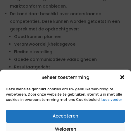
marktconform aanbieden.
De kandidaat beschikt over onderstaande
competenties. Deze kunnen worden getoetst in een
gesprek met de opdrachtgever:
Goed kunnen plannen
Verantwoordelijkheidsgevoel
Flexibele instelling
Goede communicatieve vaardigheden
Resultaatgericht
Proactief
Beheer toestemming
Luistervaardig
Deze website gebruikt cookies om uw gebruikerservaring te
verbeteren. Door onze website te gebruiken, stemt u in met alle
cookies in overeenstemming met ons Cookiebeleid.
Lees verder
Geïnteresseerd in deze opdracht?
Zo gaan wij te werk
Accepteren
1. Reageer op de opdracht Specialist
tertriair
Weigeren