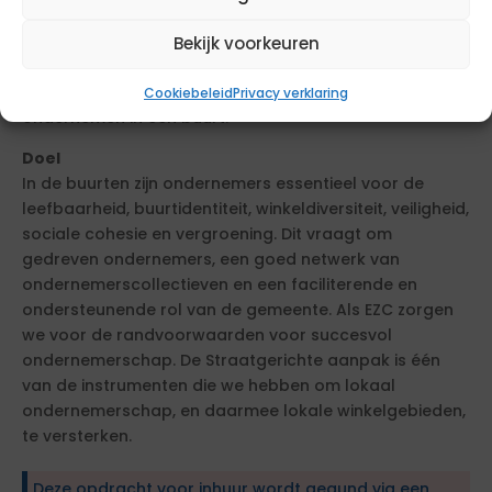
winkelgebieden valt onder het opgaveteam ‘stimuleren
van succesvol ondernemen in en voor de buurt, stad,
Bekijk voorkeuren
regio en op (inter)nationaal niveau’. Deze functie
betreft samenwerking met ondernemers die
Cookiebeleid
Privacy verklaring
ondernemen in een buurt.
Doel
In de buurten zijn ondernemers essentieel voor de
leefbaarheid, buurtidentiteit, winkeldiversiteit, veiligheid,
sociale cohesie en vergroening. Dit vraagt om
gedreven ondernemers, een goed netwerk van
ondernemerscollectieven en een faciliterende en
ondersteunende rol van de gemeente. Als EZC zorgen
we voor de randvoorwaarden voor succesvol
ondernemerschap. De Straatgerichte aanpak is één
van de instrumenten die we hebben om lokaal
ondernemerschap, en daarmee lokale winkelgebieden,
te versterken.
Deze opdracht voor inhuur wordt gegund via een