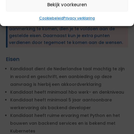
Bekijk voorkeuren
Deze opdracht voor inhuur wordt gegund via een
aanbestedingsprocedure. De opdrachtgever heeft
Cookiebeleid
Privacy verklaring
specifieke eisen en wensen geformuleerd. Om in
aanmerking te komen, dien je te voldoen aan de
gestelde eisen. Daarnaast kun je extra punten
verdienen door tegemoet te komen aan de wensen.
Eisen
Kandidaat dient de Nederlandse taal machtig te zijn
in woord en geschrift, een aanbieding op deze
aanvraag is hierbij een akkoordverklaring
Kandidaat heeft minimaal hbo werk- en denkniveau
Kandidaat heeft minimaal 5 jaar aantoonbare
werkervaring als backend developer
Kandidaat heeft ruime ervaring met Python en het
bouwen van backend services en is bekend met
Kubernetes