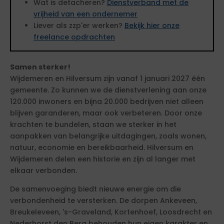
Wat is detacheren?
Dienstverband met de
vrijheid van een ondernemer
Liever als zzp'er werken?
Bekijk hier onze
freelance opdrachten
Samen sterker!
Wijdemeren en Hilversum zijn vanaf 1 januari 2027 één
gemeente. Zo kunnen we de dienstverlening aan onze
120.000 inwoners en bijna 20.000 bedrijven niet alleen
blijven garanderen, maar ook verbeteren. Door onze
krachten te bundelen, staan we sterker in het
aanpakken van belangrijke uitdagingen, zoals wonen,
natuur, economie en bereikbaarheid. Hilversum en
Wijdemeren delen een historie en zijn al langer met
elkaar verbonden.
De samenvoeging biedt nieuwe energie om die
verbondenheid te versterken. De dorpen Ankeveen,
Breukeleveen, 's-Graveland, Kortenhoef, Loosdrecht en
Nederhorst den Berg behouden hun eigen karakter en