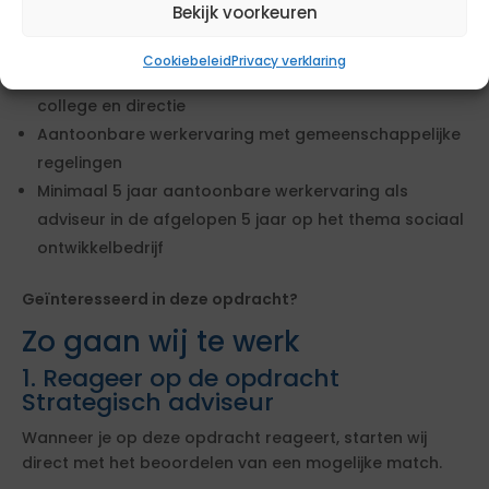
Bekijk voorkeuren
Aantoonbare werkervaring verandertrajecten en
inrichting van nieuwe organisaties
Cookiebeleid
Privacy verklaring
Aantoonbare werkervaring met advisering van
college en directie
Aantoonbare werkervaring met gemeenschappelijke
regelingen
Minimaal 5 jaar aantoonbare werkervaring als
adviseur in de afgelopen 5 jaar op het thema sociaal
ontwikkelbedrijf
Geïnteresseerd in deze opdracht?
Zo gaan wij te werk
1. Reageer op de opdracht
Strategisch adviseur
Wanneer je op deze opdracht reageert, starten wij
direct met het beoordelen van een mogelijke match.