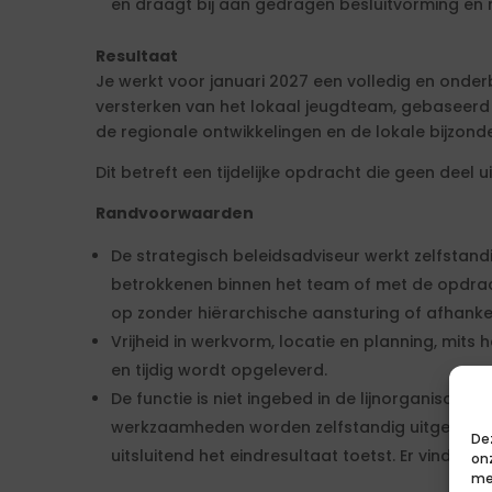
en draagt bij aan gedragen besluitvorming en
Resultaat
Je werkt voor januari 2027 een volledig en onder
versterken van het lokaal jeugdteam, gebaseer
de regionale ontwikkelingen en de lokale bijzond
Dit betreft een tijdelijke opdracht die geen deel 
Randvoorwaarden
De strategisch beleidsadviseur werkt zelfstand
betrokkenen binnen het team of met de opdrac
op zonder hiërarchische aansturing of afhankel
Vrijheid in werkvorm, locatie en planning, mits
en tijdig wordt opgeleverd.
De functie is niet ingebed in de lijnorganisati
werkzaamheden worden zelfstandig uitgevoerd
De
uitsluitend het eindresultaat toetst. Er vindt g
on
me