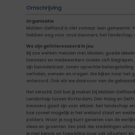
Omschrijving
Organisatie
Midden-Delfland is niet zomaar ‘een gemeente’. He
hebben oog voor onze inwoners, het landschap, d
We zijn geïnteresseerd in jou
Bij ons werken mensen met idealen, goede ideeën
Inwoners en medewerkers voelen zich begrepen, 
zijn benaderbaar, tonen oprechte belangstelling 
verhalen, wensen en vragen. We kijken naar het
antwoord. Ook als we daarvoor van de gebaand
Het verschil. Dat kun jij maken bij Midden-Delfland
Landschap tussen Rotterdam, Den Haag en Delft.
inwoners goed zijn voor elkaar, het landschap en
koe zoveel mogelijk in het weiland staat en weide
polders. Waar je nog kunt genieten van de eerlijk
vlees en groenten. Een plek die stedelingen uit
je met kennis en toewijding jouw vak uitoefent én