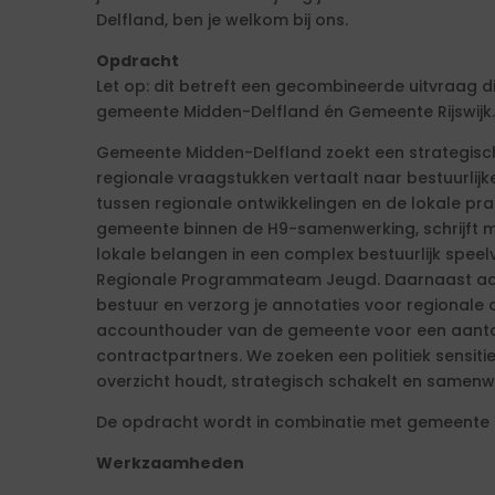
Delfland, ben je welkom bij ons.
Opdracht
Let op: dit betreft een gecombineerde uitvraag d
gemeente Midden-Delfland én Gemeente Rijswijk.
Gemeente Midden-Delfland zoekt een strategisch
regionale vraagstukken vertaalt naar bestuurlijk
tussen regionale ontwikkelingen en de lokale pra
gemeente binnen de H9-samenwerking, schrijft me
lokale belangen in een complex bestuurlijk spee
Regionale Programmateam Jeugd. Daarnaast adv
bestuur en verzorg je annotaties voor regionale 
accounthouder van de gemeente voor een aantal
contractpartners. We zoeken een politiek sensiti
overzicht houdt, strategisch schakelt en samenwe
De opdracht wordt in combinatie met gemeente Ri
Werkzaamheden