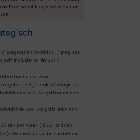
sen. Daarnaast kun je extra punten
sen.
ategisch
f (1 pagina) en voorblad (1 pagina),
 pdf, inclusief minimaal 2
l hbo-bachelorniveau.
 afgelopen 8 jaar als strategisch
r beleidsadviseur Jeugd binnen een
 beleidsadviseur Jeugd binnen een
r 34 uur per week (18 uur Midden-
7). Benoem dit duidelijk in het cv.