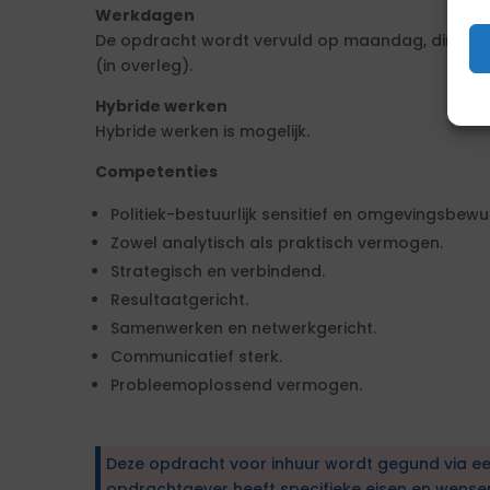
Werkdagen
De opdracht wordt vervuld op maandag, dinsda
(in overleg).
Hybride werken
Hybride werken is mogelijk.
Competenties
Politiek-bestuurlijk sensitief en omgevingsbewu
Zowel analytisch als praktisch vermogen.
Strategisch en verbindend.
Resultaatgericht.
Samenwerken en netwerkgericht.
Communicatief sterk.
Probleemoplossend vermogen.
Deze opdracht voor inhuur wordt gegund via e
opdrachtgever heeft specifieke eisen en wens