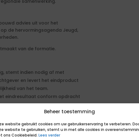
 regionale samenwerking.
bouwd advies uit voor het
d op de hervormingsagenda Jeugd,
erheden.
uitmaakt van de formatie.
ig, stemt indien nodig af met
htgever en levert het eindproduct
ijkheid van het team.
 het eindresultaat conform opdracht
Beheer toestemming
e en vervangt geen medewerker. De
, waarbij de opdrachtgever
ze website gebruikt cookies om uw gebruikerservaring te verbeteren. Do
een aansturing plaats op het proces.
ze website te gebruiken, stemt u in met alle cookies in overeenstemmi
t ons Cookiebeleid.
Lees verder