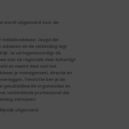
ie wordt uitgevoerd voor de
 beleidsadviseur Jeugd die
e adviezen en de verbinding legt
ktijk. Je vertegenwoordigt de
e aan de regionale visie, behartigt
lveld en neemt deel aan het
iseer je management, directie en
overleggen. Tenslotte ben je de
 gesubsidieerde organisaties en
eve, verbindende professional die
rking stimuleert.
jswijk uitgevoerd.