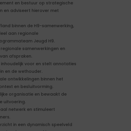
ement en bestuur op strategische
n en adviseert hierover met
fland binnen de H9-samenwerking,
deel aan regionale
 Programmateam Jeugd H9.
en regionale samenwerkingen en
van afspraken.
 inhoudelijk voor en stelt annotaties
in en de wethouder.
nale ontwikkelingen binnen het
ontext en besluitvorming.
ijke organisatie en bewaakt de
 uitvoering.
aal netwerk en stimuleert
ners.
rzicht in een dynamisch speelveld