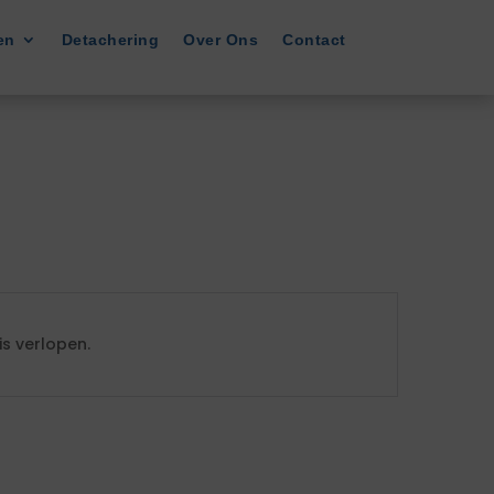
en
Detachering
Over Ons
Contact
s verlopen.