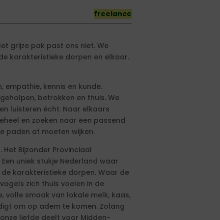
freelance
t grijze pak past ons niet. We
e karakteristieke dorpen en elkaar.
, empathie, kennis en kunde.
geholpen, betrokken en thuis. We
en luisteren écht. Naar elkaars
 geheel en zoeken naar een passend
e paden af moeten wijken.
. Het Bijzonder Provinciaal
 Een uniek stukje Nederland waar
 de karakteristieke dorpen. Waar de
vogels zich thuis voelen in de
e, volle smaak van lokale melk, kaas,
nodigt om op adem te komen. Zolang
 onze liefde deelt voor Midden-