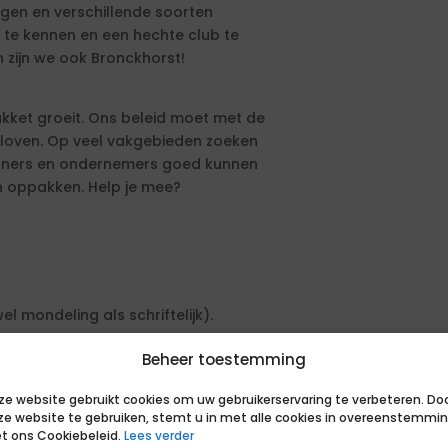
ngen en verschillende soorten
 te kennen en een hechte club te
zijn we ook Bronckhorst!
kket groeit. Ons beleid moet met de
eloven. Op veel vakgebieden zoeken
woners en ondernemers goed kunnen
n oppakken. Help je mee?
 mondeling als schriftelijk).
Beheer toestemming
ze website gebruikt cookies om uw gebruikerservaring te verbeteren. Do
ze website te gebruiken, stemt u in met alle cookies in overeenstemmi
t ons Cookiebeleid.
Lees verder