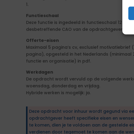
1.
Functieschaal
Deze functie is ingedeeld in functieschaal 12. De
desbetreffende CAO van de opdrachtgever inzake
Offerte-eisen
Maximaal 5 pagina’s cv, exclusief motivatiebrief (
pagina), opgesteld in het Nederlands (minimaal 
functie en organisatie) in pdf.
Werkdagen
De opdracht wordt vervuld op de volgende wer
woensdag, donderdag en vrijdag.
Hybride werken is mogelijk: ja.
Deze opdracht voor inhuur wordt gegund via e
opdrachtgever heeft specifieke eisen en wens
te komen, dien je te voldoen aan de gestelde ei
verdienen door tegemoet te komen aan de wen