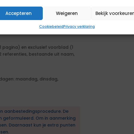
Accepteren
Weigeren
Bekijk voorkeure
ze functieschaal is verbonden aan de
Cookiebeleid
Privacy verklaring
 de inlenersbeloning.
1 pagina) en exclusief voorblad (1
2 referenties, bestaande uit naam,
kdagen: maandag, dinsdag,
en aanbestedingsprocedure. De
en geformuleerd. Om in aanmerking
sen. Daarnaast kun je extra punten
sen.