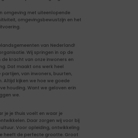
een omgeving met uiteenlopende
tiviteit, omgevingsbewustzijn en het
tvoering.
ttelandsgemeenten van Nederland!
anisatie. Wij springen in op de
n de kracht van onze inwoners en
ing. Dat maakt ons werk heel
partijen, van inwoners, buurten,
 Altijd kijken we hoe we goede
eve houding. Want we geloven erin
eggen we.
r je je thuis voelt en waar je
 ontwikkelen. Daar zorgen wij voor bij
tuur. Voor opleiding, ontwikkeling
ie heeft de perfecte grootte. Groot