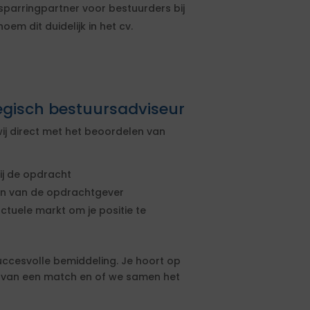
sparringpartner voor bestuurders bij
em dit duidelijk in het cv.
egisch bestuursadviseur
ij direct met het beoordelen van
ij de opdracht
sen van de opdrachtgever
actuele markt om je positie te
uccesvolle bemiddeling. Je hoort op
s van een match en of we samen het