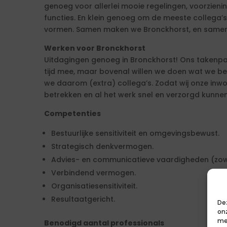
genoeg voor allerlei mooie regelingen, voorzieni
functies. En klein genoeg om de meeste collega’s
vormen. Samen maken we Bronckhorst, en samen 
Werken voor Bronckhorst
Uitdagingen genoeg in Bronckhorst! Ons takenpa
tijd mee, maar bovenal willen we doen wat we b
we daarom (extra) collega’s. Zodat wij onze in
betrekken en al het werk snel en verzorgd kunne
Competenties
Bestuurlijke sensitiviteit en omgevingsbewust.
Strategisch denkvermogen.
Advies- en communicatieve vaardigheden (zowel
Verbindend vermogen.
Organisatiesensitiviteit.
Resultaatgericht.
De
on
me
Benodigd aantal professionals