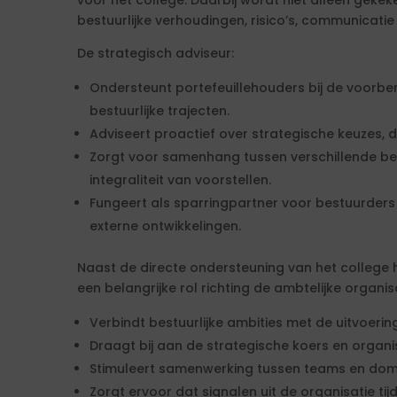
voor het college. Daarbij wordt niet alleen geke
bestuurlijke verhoudingen, risico’s, communicatie
De strategisch adviseur:
Ondersteunt portefeuillehouders bij de voorber
bestuurlijke trajecten.
Adviseert proactief over strategische keuzes, di
Zorgt voor samenhang tussen verschillende be
integraliteit van voorstellen.
Fungeert als sparringpartner voor bestuurders
externe ontwikkelingen.
Naast de directe ondersteuning van het college 
een belangrijke rol richting de ambtelijke organis
Verbindt bestuurlijke ambities met de uitvoerin
Draagt bij aan de strategische koers en organi
Stimuleert samenwerking tussen teams en dom
Zorgt ervoor dat signalen uit de organisatie ti