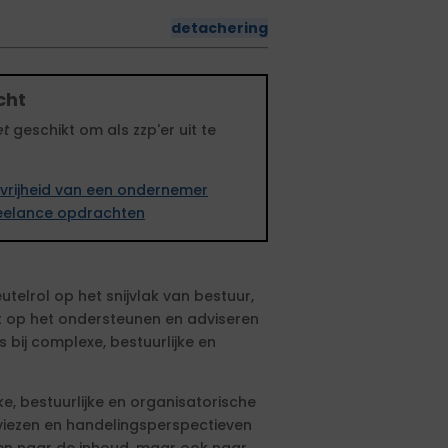
detachering
cht
et
geschikt om als zzp'er uit te
vrijheid van een ondernemer
freelance opdrachten
utelrol op het snijvlak van bestuur,
cht op het ondersteunen en adviseren
bij complexe, bestuurlijke en
e, bestuurlijke en organisatorische
viezen en handelingsperspectieven