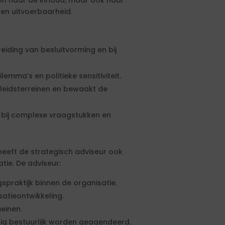
ken naar de inhoud, maar ook naar
 en uitvoerbaarheid.
eiding van besluitvorming en bij
lemma’s en politieke sensitiviteit.
leidsterreinen en bewaakt de
 bij complexe vraagstukken en
heeft de strategisch adviseur ook
atie. De adviseur:
gspraktijk binnen de organisatie.
satieontwikkeling.
einen.
jdig bestuurlijk worden geagendeerd.