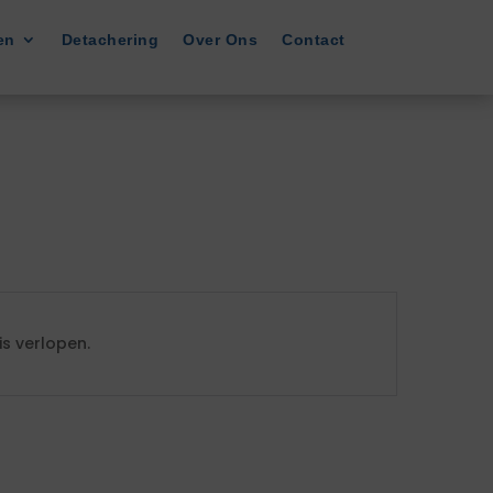
en
Detachering
Over Ons
Contact
s verlopen.