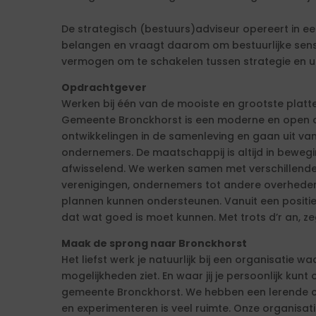
De strategisch (bestuurs)adviseur opereert in 
belangen en vraagt daarom om bestuurlijke sensi
vermogen om te schakelen tussen strategie en ui
Opdrachtgever
Werken bij één van de mooiste en grootste pla
Gemeente Bronckhorst is een moderne en open org
ontwikkelingen in de samenleving en gaan uit va
ondernemers. De maatschappij is altijd in beweg
afwisselend. We werken samen met verschillende 
verenigingen, ondernemers tot andere overheden.
plannen kunnen ondersteunen. Vanuit een positi
dat wat goed is moet kunnen. Met trots d’r an, z
Maak de sprong naar Bronckhorst
Het liefst werk je natuurlijk bij een organisatie waa
mogelijkheden ziet. En waar jij je persoonlijk kunt
gemeente Bronckhorst. We hebben een lerende cul
en experimenteren is veel ruimte. Onze organisat