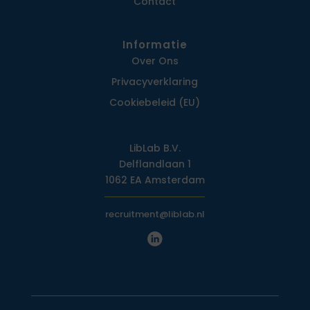
Contact
Informatie
Over Ons
Privacy­verklaring
Cookiebeleid (EU)
LibLab B.V.
Delflandlaan 1
1062 EA Amsterdam
recruitment@liblab.nl