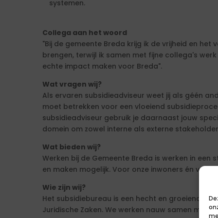
systemen.
Collega aan het woord
"Bij de gemeente Breda krijg ik de vrijheid en he
brengen, terwijl ik samen met fijne collega's wer
echte impact maken voor Breda".
Wat vragen wij?
Als ervaren subsidieadviseur weet jij als géén and
moet betrekken voor een vloeiend subsidieproces
subsidieadviseur gebruik je daarnaast jouw speci
domein om zowel interne als externe stakeholder
Wat bieden wij?
Werken bij de Gemeente Breda is werken in een s
en maken mogelijk. Voor onze inwoners én voor
Wie zijn wij?
Het subsidiebureau is een hecht en groeiend tea
De
on
Juridische Zaken. We werken nauw samen met sub
me