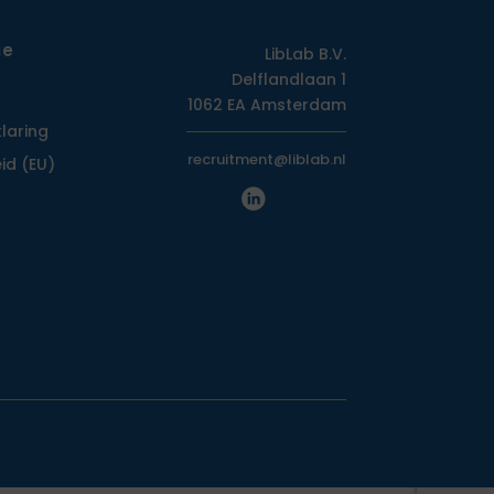
ie
LibLab B.V.
Delflandlaan 1
1062 EA Amsterdam
klaring
recruitment@liblab.nl
id (EU)