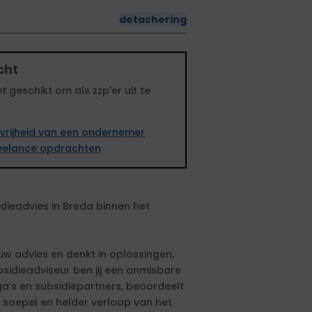
detachering
cht
et
geschikt om als zzp'er uit te
vrijheid van een ondernemer
freelance opdrachten
sidieadvies in Breda binnen het
uw advies en denkt in oplossingen,
sidieadviseur ben jij een onmisbare
ga’s en subsidiepartners, beoordeelt
soepel en helder verloop van het