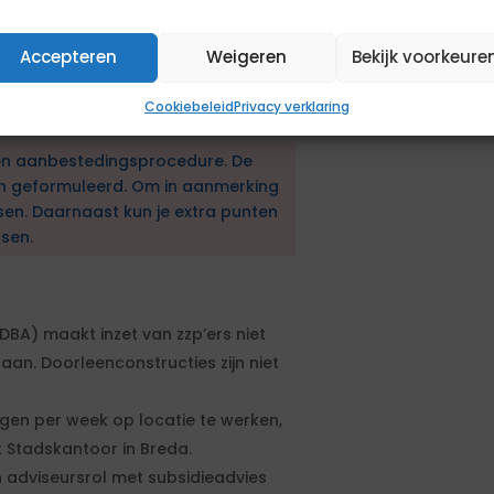
mte voor jouw ideeën en we streven
 Op maandag en donderdag zijn we op
Accepteren
Weigeren
Bekijk voorkeure
menlijke wandeling. We helpen
 humor én scherpte samen aan
Cookiebeleid
Privacy verklaring
en aanbestedingsprocedure. De
en geformuleerd. Om in aanmerking
sen. Daarnaast kun je extra punten
sen.
DBA) maakt inzet van zzp’ers niet
aan. Doorleenconstructies zijn niet
en per week op locatie te werken,
 Stadskantoor in Breda.
n adviseursrol met subsidieadvies