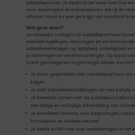
subsidieproces. Je denkt actief mee over hoe we
voor aanvragers én behandelaars. Ben jij de ver
initiatief toont en energie krijgt van resultaat bo
Wat ga je doen?
Je adviseert collega’s en subsidiepartners binne
subsidieregelingen, aanvragen en verantwoording
subsidieaanvragen op tijdigheid, volledigheid e
je aanvragen en verantwoordingen. Op basis van 
zowel gevraagd als ongevraagd advies. Kortom:
Je voert gesprekken met subsidiepartners om a
krijgen.
Je stelt subsidiebeschikkingen op met behulp 
Je bewaakt samen met de subsidiecoördinator 
een tijdige en volledige afhandeling van dossier
Je ontwikkelt formats voor begrotingen, rappo
formulieren en heldere teksten.
Je denkt actief mee over verbeteringen in het