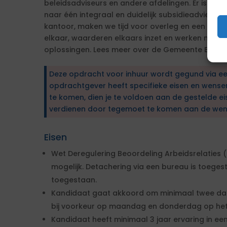
beleidsadviseurs en andere afdelingen. Er is rui
naar één integraal en duidelijk subsidieadvies.
kantoor, maken we tijd voor overleg en een geza
elkaar, waarderen elkaars inzet en werken met
oplossingen. Lees meer over de Gemeente Breda
Deze opdracht voor inhuur wordt gegund via e
opdrachtgever heeft specifieke eisen en wens
te komen, dien je te voldoen aan de gestelde ei
verdienen door tegemoet te komen aan de wen
Eisen
Wet Deregulering Beoordeling Arbeidsrelaties (
mogelijk. Detachering via een bureau is toegest
toegestaan.
Kandidaat gaat akkoord om minimaal twee dag
bij voorkeur op maandag en donderdag op het
Kandidaat heeft minimaal 3 jaar ervaring in ee