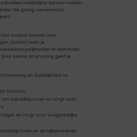
 subsidies makkelijker kunnen maken
binder die graag samenwerkt,
eken?
n het sociaal domein over
en. Daarbij toets je
n subsidiemogelijkheden en behandel
jouw kennis en ervaring geef je
fstemming en duidelijkheid te
van formats.
het subsidieproces en zorgt voor
s.
rtages en zorgt voor toegankelijke
 subsidieproces en de bijbehorende