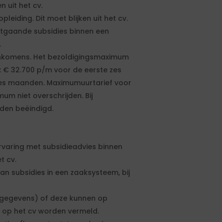
n uit het cv.
iding. Dit moet blijken uit het cv.
uitgaande subsidies binnen een
.
nkomens. Het bezoldigingsmaximum
: € 32.700 p/m voor de eerste zes
es maanden. Maximumuurtarief voor
um niet overschrijden. Bij
rden beëindigd.
rvaring met subsidieadvies binnen
t cv.
n subsidies in een zaaksysteem, bij
ctgegevens) of deze kunnen op
 op het cv worden vermeld.