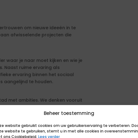
t vertrouwen om nieuwe ideeën in te
k aan afwisselende projecten die
er waar je naar moet kijken en wie je
. Naast ruime ervaring als
fieke ervaring binnen het sociaal
s aangelijnd te houden.
tad met ambities. We denken vooruit
 onze medewerkers.
Beheer toestemming
m binnen Financiën, Inkoop en
ze website gebruikt cookies om uw gebruikerservaring te verbeteren. Do
ze website te gebruiken, stemt u in met alle cookies in overeenstemmi
sidieadviseurs, beoordelaars,
t ons Cookiebeleid.
Lees verder