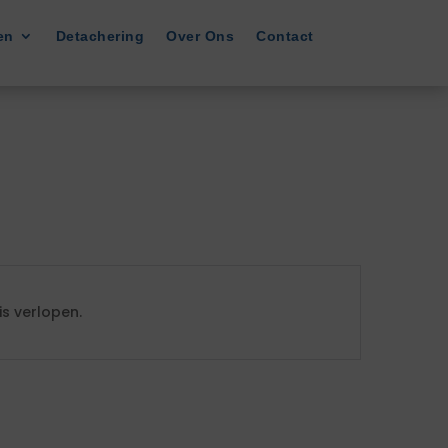
en
Detachering
Over Ons
Contact
s verlopen.