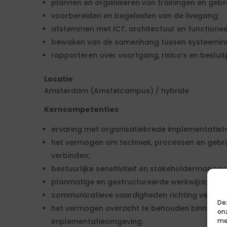
plannen en organiseren van trainingen en gebr
voorbereiden en begeleiden van de livegang;
afstemmen met ICT, architectuur en functionee
bewaken van de samenhang tussen systeeminr
rapporteren over voortgang, risico’s en besluit
Locatie
Amsterdam (Amstelcampus) / hybride
Kerncompetenties
ervaring met organisatiebrede implementatietr
het vermogen om techniek, processen en gebrui
verbinden;
bestuurlijke sensitiviteit en stakeholdermanag
planmatige en gestructureerde werkwijze;
communicatieve vaardigheden richting verschi
De
het vermogen overzicht te behouden binnen e
on
implementatieomgeving.
me