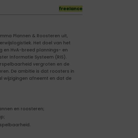
freelance
mma Plannen & Roosteren uit,
rwijslogistiek. Het doel van het
ig en HvA-breed plannings- en
ter Informatie Systeem (RIS).
orspelbaarheid vergroten en de
en. De ambitie is dat roosters in
l wijzigingen afneemt en dat de
annen en roosteren;
p;
spelbaarheid.