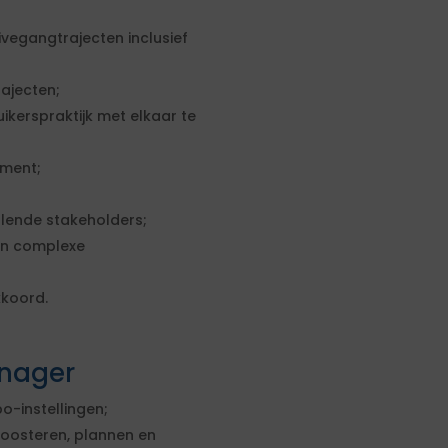
vegangtrajecten inclusief
ajecten;
kerspraktijk met elkaar te
ement;
llende stakeholders;
en complexe
kkoord.
nager
o-instellingen;
oosteren, plannen en