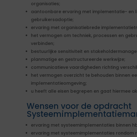
organisaties;
aantoonbare ervaring met implementatie- en li
gebruikersadoptie;
ervaring met organisatiebrede implementatietr
het vermogen om techniek, processen en gebrui
verbinden;
bestuurlijke sensitiviteit en stakeholdermanag
planmatige en gestructureerde werkwijze;
communicatieve vaardigheden richting verschi
het vermogen overzicht te behouden binnen e
implementatieomgeving;
u heeft alle eisen begrepen en gaat hiermee a
Wensen voor de opdracht
Systeemimplementatiema
ervaring met systeemimplementaties binnen hb
ervaring met systeemimplementaties rondom r