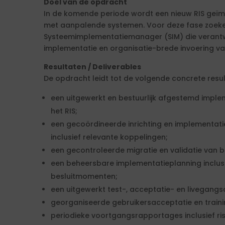
Doel van de opdracht
In de komende periode wordt een nieuw RIS geïm
met aanpalende systemen. Voor deze fase zoeke
Systeemimplementatiemanager (SIM) die verantwo
implementatie en organisatie-brede invoering va
Resultaten / Deliverables
De opdracht leidt tot de volgende concrete resul
een uitgewerkt en bestuurlijk afgestemd imple
het RIS;
een gecoördineerde inrichting en implementat
inclusief relevante koppelingen;
een gecontroleerde migratie en validatie van 
een beheersbare implementatieplanning inclusie
besluitmomenten;
een uitgewerkt test-, acceptatie- en livegangs
georganiseerde gebruikersacceptatie en train
periodieke voortgangsrapportages inclusief ris