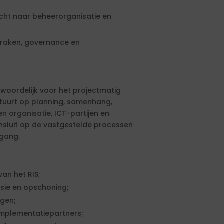
cht naar beheerorganisatie en
raken, governance en
oordelijk voor het projectmatig
stuurt op planning, samenhang,
en organisatie, ICT-partijen en
ansluit op de vastgestelde processen
egang.
an het RIS;
sie en opschoning;
gen;
implementatiepartners;