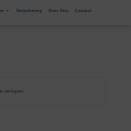
en
Detachering
Over Ons
Contact
s verlopen.