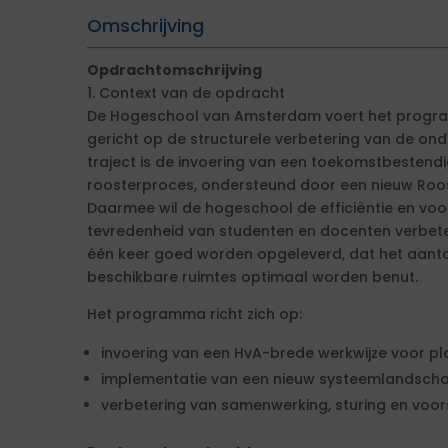
Omschrijving
Opdrachtomschrijving
1. Context van de opdracht
De Hogeschool van Amsterdam voert het progra
gericht op de structurele verbetering van de onde
traject is de invoering van een toekomstbestend
roosterproces, ondersteund door een nieuw Roos
Daarmee wil de hogeschool de efficiëntie en vo
tevredenheid van studenten en docenten verbeter
één keer goed worden opgeleverd, dat het aanta
beschikbare ruimtes optimaal worden benut.
Het programma richt zich op:
invoering van een HvA-brede werkwijze voor pl
implementatie van een nieuw systeemlandscha
verbetering van samenwerking, sturing en voor