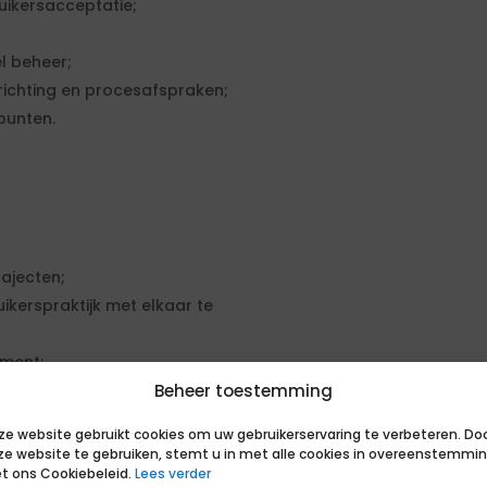
uikersacceptatie;
l beheer;
ichting en procesafspraken;
punten.
ajecten;
kerspraktijk met elkaar te
ement;
Beheer toestemming
llende stakeholders;
ze website gebruikt cookies om uw gebruikerservaring te verbeteren. Do
en complexe
ze website te gebruiken, stemt u in met alle cookies in overeenstemmi
t ons Cookiebeleid.
Lees verder