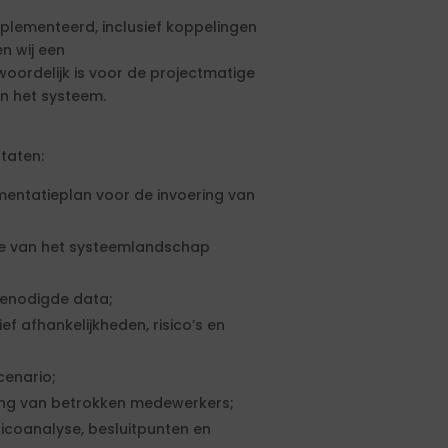
plementeerd, inclusief koppelingen
n wij een
ordelijk is voor de projectmatige
n het systeem.
taten:
mentatieplan voor de invoering van
ie van het systeemlandschap
benodigde data;
f afhankelijkheden, risico’s en
cenario;
ing van betrokken medewerkers;
icoanalyse, besluitpunten en