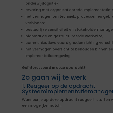
onderwijslogistiek;
ervaring met organisatiebrede implementatietr
het vermogen om techniek, processen en gebrui
verbinden;
bestuurlijke sensitiviteit en stakeholdermanag
planmatige en gestructureerde werkwijze;
communicatieve vaardigheden richting verschi
het vermogen overzicht te behouden binnen e
implementatieomgeving.
Geïnteresseerd in deze opdracht?
Zo gaan wij te werk
1. Reageer op de opdracht
Systeemimplementatiemanage
Wanneer je op deze opdracht reageert, starten w
een mogelijke match.