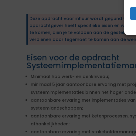
Deze opdracht voor inhuur wordt gegund via e
opdrachtgever heeft specifieke eisen en wens
te komen, dien je te voldoen aan de gestelde ei
verdienen door tegemoet te komen aan de wen
Eisen voor de opdracht
Systeemimplementatiema
Minimaal hbo werk- en denkniveau;
minimaal 5 jaar aantoonbare ervaring met p
systeemimplementaties binnen het hoger onder
aantoonbare ervaring met implementaties van
systeemlandschappen;
aantoonbare ervaring met ketenprocessen, sy
afhankelijkheden;
aantoonbare ervaring met stakeholdermanag