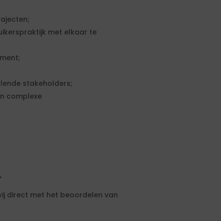
ajecten;
kerspraktijk met elkaar te
ement;
llende stakeholders;
en complexe
r
ij direct met het beoordelen van