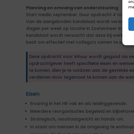
on
me
Planning en omvang van ondersteuning
Start medio september. Duur opdracht 4 tot 6 ma
Van de aangeboden kandidaat wordt verwacht da
dagen per week op locatie in Zoetermeer inzetb
kandidaat wordt verwacht dat deze bij werken o
bezit om effectief met collega’s samen te werken
Deze opdracht voor inhuur wordt gegund via e
opdrachtgever heeft specifieke eisen en wens
te komen, dien je te voldoen aan de gestelde ei
verdienen door tegemoet te komen aan de wen
Eisen
Ervaring in het HR vak en als leidinggevende.
Meerdere reorganisaties begeleid en bijbehore
Strategisch, resultaatgericht en hands-on.
In staat om mensen in de omgeving te enthou