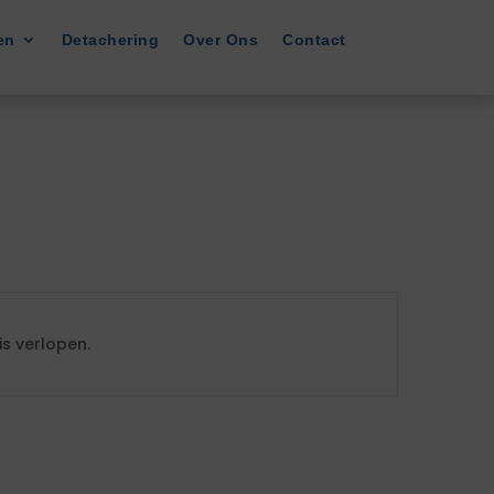
en
Detachering
Over Ons
Contact
s verlopen.