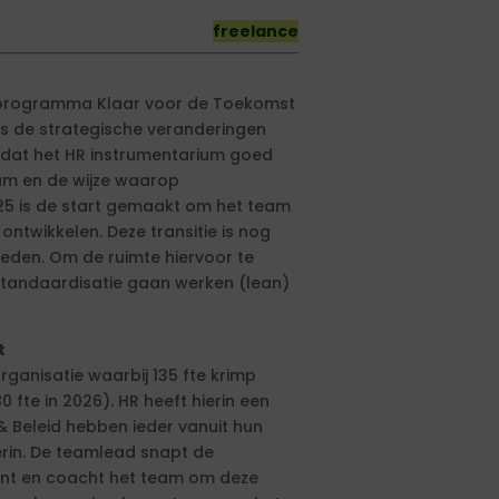
freelance
erprogramma Klaar voor de Toekomst
rs de strategische veranderingen
 dat het HR instrumentarium goed
um en de wijze waarop
25 is de start gemaakt om het team
ontwikkelen. Deze transitie is nog
leden. Om de ruimte hiervoor te
tandaardisatie gaan werken (lean)
t
rganisatie waarbij 135 fte krimp
fte in 2026). HR heeft hierin een
 & Beleid hebben ieder vanuit hun
erin. De teamlead snapt de
unt en coacht het team om deze