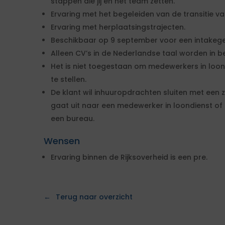
stappen die jij en het team zetten.
Ervaring met het begeleiden van de transitie va
Ervaring met herplaatsingstrajecten.
Beschikbaar op 9 september voor een intakege
Alleen CV’s in de Nederlandse taal worden in 
Het is niet toegestaan om medewerkers in loo
te stellen.
De klant wil inhuuropdrachten sluiten met een z
gaat uit naar een medewerker in loondienst of
een bureau.
Wensen
Ervaring binnen de Rijksoverheid is een pre.
Terug naar overzicht