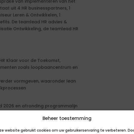
 sprake van implementeren van het
taat uit 4 HR businesspartners, 1
iseur Leren & Ontwikkelen, 1
efits. De teamlead HR advies &
satie Ontwikkeling, de teamlead HR
HR Klaar voor de Toekomst,
rumenten zoals loopbaancentrum en
 verder vormgeven, waaronder lean
erkprocessen
ind 2026 en afronding programmalijn
Beheer toestemming
ze website gebruikt cookies om uw gebruikerservaring te verbeteren. Do