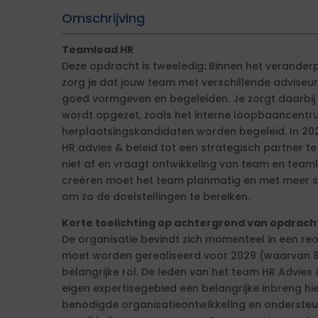
Omschrijving
Teamlead HR
Deze opdracht is tweeledig: Binnen het verand
zorg je dat jouw team met verschillende adviseu
goed vormgeven en begeleiden. Je zorgt daarbij
wordt opgezet, zoals het interne loopbaancentr
herplaatsingskandidaten worden begeleid. In 20
HR advies & beleid tot een strategisch partner te 
niet af en vraagt ontwikkeling van team en team
creëren moet het team planmatig en met meer s
om zo de doelstellingen te bereiken.
Korte toelichting op achtergrond van opdrach
De organisatie bevindt zich momenteel in een reo
moet worden gerealiseerd voor 2029 (waarvan 80 
belangrijke rol. De leden van het team HR Advies
eigen expertisegebied een belangrijke inbreng hi
benodigde organisatieontwikkeling en onderste