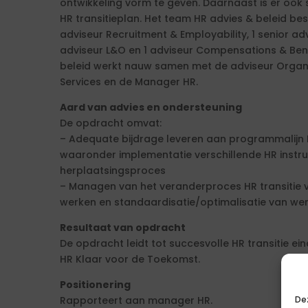
ontwikkeling vorm te geven. Daarnaast is er ook
HR transitieplan. Het team HR advies & beleid bes
adviseur Recruitment & Employability, 1 senior adv
adviseur L&O en 1 adviseur Compensations & Ben
beleid werkt nauw samen met de adviseur Organi
Services en de Manager HR.
Aard van advies en ondersteuning
De opdracht omvat:
– Adequate bijdrage leveren aan programmalijn 
waaronder implementatie verschillende HR inst
herplaatsingsproces
– Managen van het veranderproces HR transitie
werken en standaardisatie/optimalisatie van w
Resultaat van opdracht
De opdracht leidt tot succesvolle HR transitie e
HR Klaar voor de Toekomst.
Positionering
Rapporteert aan manager HR.
De