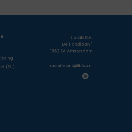
ie
LibLab B.V.
Delflandlaan 1
1062 EA Amsterdam
klaring
recruitment@liblab.nl
id (EU)