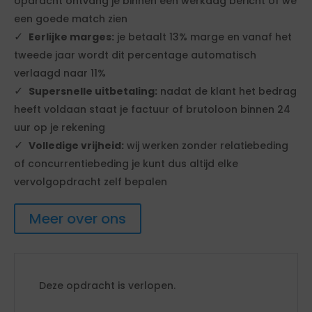
opdracht ontvang je binnen één werkdag bericht of we
een goede match zien
Eerlijke marges:
je betaalt 13% marge en vanaf het
tweede jaar wordt dit percentage automatisch
verlaagd naar 11%
Supersnelle uitbetaling:
nadat de klant het bedrag
heeft voldaan staat je factuur of brutoloon binnen 24
uur op je rekening
Volledige vrijheid:
wij werken zonder relatiebeding
of concurrentiebeding je kunt dus altijd elke
vervolgopdracht zelf bepalen
Meer over ons
Deze opdracht is verlopen.