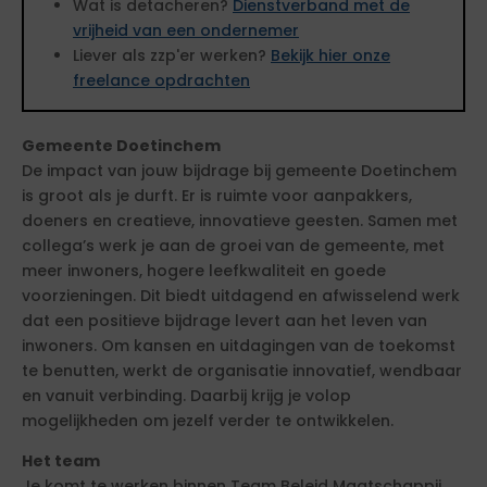
Wat is detacheren?
Dienstverband met de
vrijheid van een ondernemer
Liever als zzp'er werken?
Bekijk hier onze
freelance opdrachten
Gemeente Doetinchem
De impact van jouw bijdrage bij gemeente Doetinchem
is groot als je durft. Er is ruimte voor aanpakkers,
doeners en creatieve, innovatieve geesten. Samen met
collega’s werk je aan de groei van de gemeente, met
meer inwoners, hogere leefkwaliteit en goede
voorzieningen. Dit biedt uitdagend en afwisselend werk
dat een positieve bijdrage levert aan het leven van
inwoners. Om kansen en uitdagingen van de toekomst
te benutten, werkt de organisatie innovatief, wendbaar
en vanuit verbinding. Daarbij krijg je volop
mogelijkheden om jezelf verder te ontwikkelen.
Het team
Je komt te werken binnen Team Beleid Maatschappij,