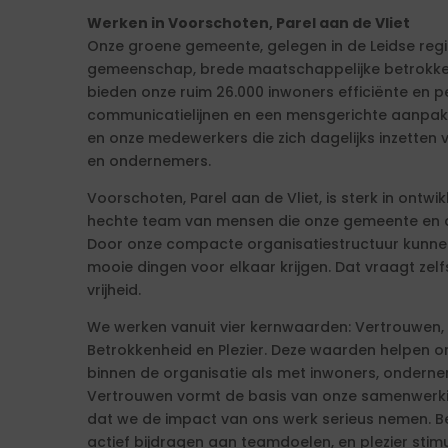
Werken in Voorschoten, Parel aan de Vliet
Onze groene gemeente, gelegen in de Leidse reg
gemeenschap, brede maatschappelijke betrokken
bieden onze ruim 26.000 inwoners efficiënte en p
communicatielijnen en een mensgerichte aanpak. 
en onze medewerkers die zich dagelijks inzetten 
en ondernemers.
Voorschoten, Parel aan de Vliet, is sterk in ontwi
hechte team van mensen die onze gemeente en a
Door onze compacte organisatiestructuur kunnen
mooie dingen voor elkaar krijgen. Dat vraagt zelfs
vrijheid.
We werken vanuit vier kernwaarden: Vertrouwen, 
Betrokkenheid en Plezier. Deze waarden helpen 
binnen de organisatie als met inwoners, onderne
Vertrouwen vormt de basis van onze samenwerki
dat we de impact van ons werk serieus nemen. B
actief bijdragen aan teamdoelen, en plezier stim