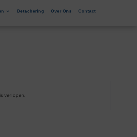
en
Detachering
Over Ons
Contact
s verlopen.