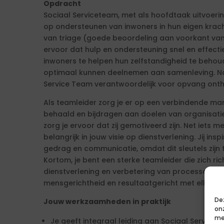
Opdracht
Sociaal Serviceteam, met als hoofdtaak uitvoeri
op ondersteunen van inwoners in hun eigen krac
van triage (goede beoordeling aan voorkant van
ervoor dat hulp en ondersteuning snel en effect
inwoners te helpen hun zelfstandigheid te behoud
optimaal kunnen deelnemen aan samenleving. N
Service Team verantwoordelijk voor opvang ont
Als teamleider zorg je er op een verbindende ma
behaald en bijdragen aan doelen van organisatie
zorg je ervoor dat zij gemotiveerd zijn. Net iets 
belangrijk in jouw visie op dienstverlening. Jij in
gedrag en communicatie, omdat dit sleutels zijn 
Kortom, je bent een sterke teamleider die zich ri
dienstverlening en verbetering van processen in 
mensgerichtheid en resultaatgericht met elkaar 
De
Jouw werkzaamheden in praktijk
on
me
Je geeft integraal leiding aan Sociaal Service 