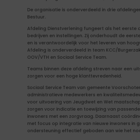
De organisatie is onderverdeeld in drie afdelingen
Bestuur.
Afdeling Dienstverlening fungeert als het eerste
bedrijven en instellingen. Zij onderhoudt de eer
en is verantwoordelijk voor het leveren van hoo
Afdeling is onderverdeeld in team KCC/Burgerz
OOV/VTH en Sociaal Service Team.
Teams binnen deze afdeling streven naar een uit
zorgen voor een hoge klanttevredenheid.
Sociaal Service Team van gemeente Voorschoten 
administratieve medewerkers en kwaliteitsmedew
voor uitvoering van Jeugdwet en Wet maatschap
zorgen voor indicatie en toewijzing van passend
inwoners met een zorgvraag. Daarnaast coördi
met focus op integratie van nieuwe inwoners in
ondersteuning effectief geboden aan wie het nod