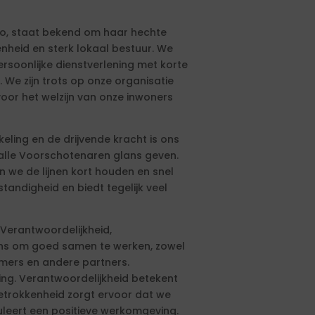
io, staat bekend om haar hechte
heid en sterk lokaal bestuur. We
ersoonlijke dienstverlening met korte
We zijn trots op onze organisatie
voor het welzijn van onze inwoners
kkeling en de drijvende kracht is ons
lle Voorschotenaren glans geven.
 we de lijnen kort houden en snel
tandigheid en biedt tegelijk veel
Verantwoordelijkheid,
ons om goed samen te werken, zowel
mers en andere partners.
ng. Verantwoordelijkheid betekent
etrokkenheid zorgt ervoor dat we
uleert een positieve werkomgeving.