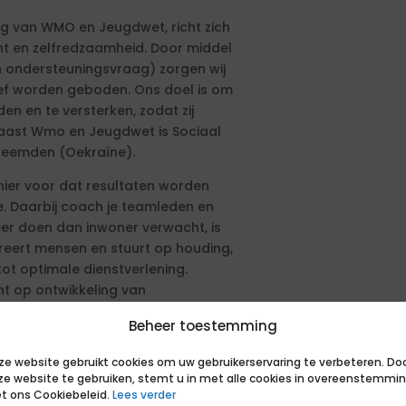
ng van WMO en Jeugdwet, richt zich
ht en zelfredzaamheid. Door middel
 ondersteuningsvraag) zorgen wij
ief worden geboden. Ons doel is om
en en te versterken, zodat zij
aast Wmo en Jeugdwet is Sociaal
heemden (Oekraïne).
nier voor dat resultaten worden
. Daarbij coach je teamleden en
meer doen dan inwoner verwacht, is
spireert mensen en stuurt op houding,
tot optimale dienstverlening.
cht op ontwikkeling van
organisatie. Je bent in staat om
Beheer toestemming
in balans te brengen.
ze website gebruikt cookies om uw gebruikerservaring te verbeteren. Do
ze website te gebruiken, stemt u in met alle cookies in overeenstemmi
t ons Cookiebeleid.
Lees verder
Team.