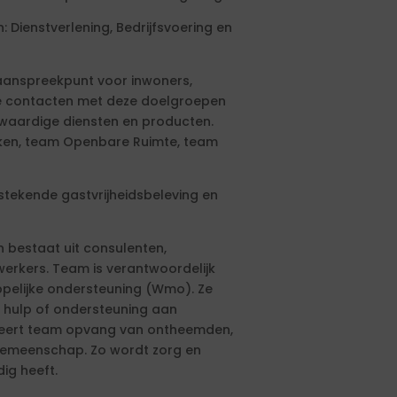
: Dienstverlening, Bedrijfsvoering en
 aanspreekpunt voor inwoners,
ste contacten met deze doelgroepen
gwaardige diensten en producten.
aken, team Openbare Ruimte, team
stekende gastvrijheidsbeleving en
bestaat uit consulenten,
erkers. Team is verantwoordelijk
pelijke ondersteuning (Wmo). Ze
e hulp of ondersteuning aan
neert team opvang van ontheemden,
 gemeenschap. Zo wordt zorg en
ig heeft.