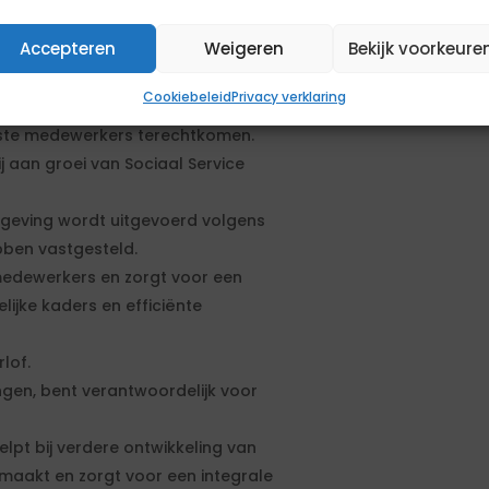
deling Dienstverlening. Samen met
Accepteren
Weigeren
Bekijk voorkeure
 bij aan een visie op
Cookiebeleid
Privacy verklaring
tverlening, door termijnen te
uiste medewerkers terechtkomen.
ij aan groei van Sociaal Service
elgeving wordt uitgevoerd volgens
bben vastgesteld.
medewerkers en zorgt voor een
lijke kaders en efficiënte
lof.
ngen, bent verantwoordelijk voor
lpt bij verdere ontwikkeling van
 maakt en zorgt voor een integrale