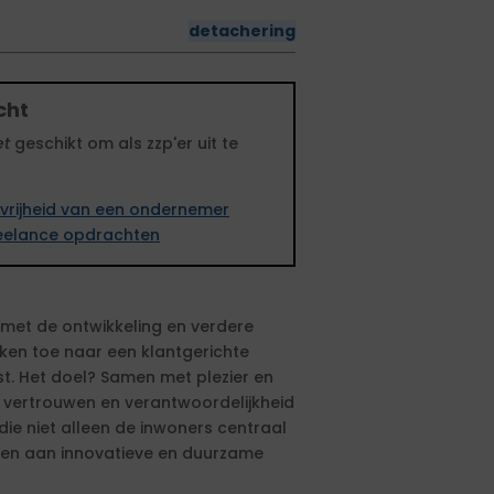
detachering
cht
et
geschikt om als zzp'er uit te
vrijheid van een ondernemer
freelance opdrachten
 met de ontwikkeling en verdere
rken toe naar een klantgerichte
st. Het doel? Samen met plezier en
vertrouwen en verantwoordelijkheid
ie niet alleen de inwoners centraal
agen aan innovatieve en duurzame