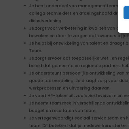
Je bent onderdeel van managementteam van af
collega teamleiders en afdelingshoofd draag je
dienstverlening.
Je zorgt voor verbetering in kwaliteit van diens
bewaken en door te zorgen dat inwoners bij j
Je helpt bij ontwikkeling van talent en draagt b
Team.
Je zorgt ervoor dat toepasselijke wet- en reg
beleid dat gemeente en regionale partners he
Je ondersteunt persoonlijke ontwikkeling van 
goede taakverdeling. Je draagt zorg voor duide
werkprocessen en uitvoering daarvan.
Je voert HR-taken uit, zoals ziekteverzuim en ver
Je neemt team mee in verschillende ontwikkeli
budget en resultaten van team.
Je vertegenwoordigt sociaal service team en he
team. Dit betekent dat je medewerkers sterker